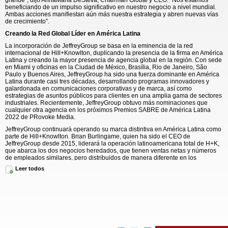
grande”, dijo AnnaMaria DeSalva, Chairman Global y CEO. “Nos estamos
beneficiando de un impulso significativo en nuestro negocio a nivel mundial.
Ambas acciones manifiestan aún más nuestra estrategia y abren nuevas vías
de crecimiento”.
Creando la Red Global Líder en América Latina
La incorporación de JeffreyGroup se basa en la eminencia de la red
internacional de Hill+Knowlton, duplicando la presencia de la firma en América
Latina y creando la mayor presencia de agencia global en la región. Con sede
en Miami y oficinas en la Ciudad de México, Brasília, Rio de Janeiro, São
Paulo y Buenos Aires, JeffreyGroup ha sido una fuerza dominante en América
Latina durante casi tres décadas, desarrollando programas innovadores y
galardonada en comunicaciones corporativas y de marca, así como
estrategias de asuntos públicos para clientes en una amplia gama de sectores
industriales. Recientemente, JeffreyGroup obtuvo más nominaciones que
cualquier otra agencia en los próximos Premios SABRE de América Latina
2022 de PRovoke Media.
JeffreyGroup continuará operando su marca distintiva en América Latina como
parte de Hill+Knowlton. Brian Burlingame, quien ha sido el CEO de
JeffreyGroup desde 2015, liderará la operación latinoamericana total de H+K,
que abarca los dos negocios heredados, que tienen ventas netas y números
de empleados similares, pero distribuidos de manera diferente en los
mercados de América Latina. Burlingame, que habla inglés, español y
Leer todos
portugués con fluidez, ha pasado más de 25 años construyendo negocios y
asesorando a una amplia variedad de empresas multinacionales en América
Latina y el Caribe. Él reportará al CEO de las Américas de H+K, Richard Millar,
y se unirá al Consejo de Liderazgo Global de H+K. Jeffrey Sharlach, el
fundador de JeffreyGroup, continuará como su Chairman.
“JeffreyGroup ha crecido constantemente a lo largo de décadas, con un
enfoque distintivo y exclusivo en América Latina, sirviendo a las empresas y
marcas globales más admiradas del mundo. JeffreyGroup y Hill+Knowlton son