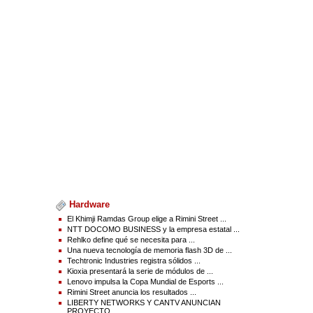
Hardware
El Khimji Ramdas Group elige a Rimini Street ...
NTT DOCOMO BUSINESS y la empresa estatal ...
Rehlko define qué se necesita para ...
Una nueva tecnología de memoria flash 3D de ...
Techtronic Industries registra sólidos ...
Kioxia presentará la serie de módulos de ...
Lenovo impulsa la Copa Mundial de Esports ...
Rimini Street anuncia los resultados ...
LIBERTY NETWORKS Y CANTV ANUNCIAN
PROYECTO ...