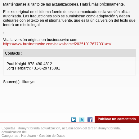
Manténganse al tanto de las actualizaciones. Habrá más próximamente.
El texto original en el idioma fuente de este comunicado es la versión oficial
autorizada. Las traducciones solo se suministran como adaptación y deben
cotejarse con el texto en el idioma fuente, que es la única versión del texto que
tendrá un efecto legal.
Vea la versión original en businesswire.com:
https://www.businesswire.com/news/home/20251017677031/es/
Contacts :
Paul Knight: 978-490-4812
Jörg Herbarth: +31-6-29715881
Source(s) : illumynt
Publicar un comentario
Etiquetas :
illumynt brinda actualizacion
,
actualizacion del tercer
,
illumynt brinda
,
actualizacion del
Categorías :
Hardware
-
Gestión de Datos