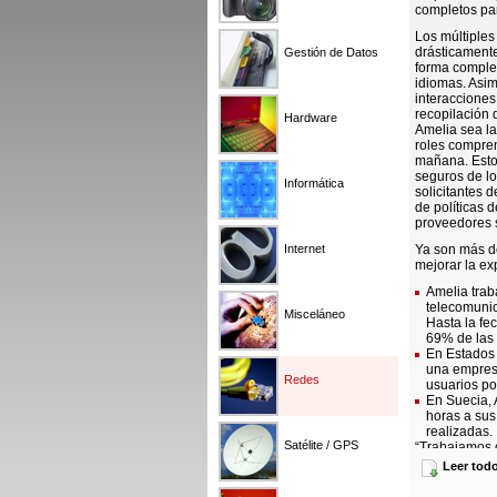
completos par
Los múltiples
drásticament
Gestión de Datos
forma complet
idiomas. Asim
interacciones
recopilación 
Hardware
Amelia sea la
roles compren
mañana. Estos
seguros de lo
Informática
solicitantes 
de políticas 
proveedores 
Internet
Ya son más de
mejorar la ex
Amelia trab
telecomunic
Misceláneo
Hasta la fe
69% de las 
En Estados 
una empresa
Redes
usuarios po
En Suecia, 
horas a sus
realizadas.
Satélite / GPS
“Trabajamos c
mundo que, med
Leer tod
transformació
mejores resul