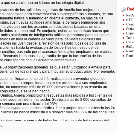
a que se conviertan en líderes en tecnología digital.
Red
 avances de las aptitudes cognitivas de Amelia han mejorado
e su capacidad para conversar con sus compañeros humanos, de una
NetAp
amente natural y teniendo en cuenta el contexto, en más de 40
NTT 
ismo, sus nuevas aptitudes analíticas le permiten enriquecer sus
Cloud
 individuales con los usuarios con decisiones basadas en una
Frida
de datos a tiempo real. En conjunto, estas características hacen que
Exper
 única plataforma de inteligencia artificial preparada para asumir los
Tecno
didos en toda la cadena de valor para los líderes digitales del
Click
 roles incluyen desde la revisión de las solicitudes de pólizas de
BitGo
s clientes hasta la evaluación de los perfiles de riesgo de los
Rimin
de créditos, pasando por el asesoramiento a los empleados en materia
Rimin
de Recursos Humanos o la garantía de que la facturación de los
se corresponde con los acuerdos contractuales.
 50 organizaciones globales las que están utilizando a Amelia para
periencia de los clientes y para impulsar su productividad. Por ejemplo:
aja en el Departamento de Informática de un proveedor global de
aciones para proporcionar una mejor asistencia a sus empleados.
cha, ha mantenido más de 80 000 conversaciones y ha resuelto un
consultas que se le han hecho.
Unidos, Amelia proporciona respuestas más rápidas a los clientes de
 de seguros líder en su sector. Gestiona más de 3 000 consultas de
r semana con una eficacia del 93%.
Amelia ayuda a un banco nórdico líder a proporcionar asistencia las 24
 clientes de banca minorista y a resolver más del 85% de las consultas
on directivos pioneros de todas las industrias y de todas partes del
iante la introducción de la inteligencia artificial, están liderando la
os
n digital de sus organizaciones. Les motiva un deseo de conseguir
tados, como incrementar la fidelidad entre los clientes, reducir el