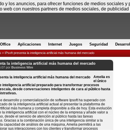
Viernes
ido y los anuncios, para ofrecer funciones de medios sociales y
io web con nuestros partners de medios sociales, de publicidad 
Office
Aplicaciones
Internet
Juegos
Seguridad
Desarro
s
> IPsoft presenta la inteligencia artificial más humana del mercado
enta la inteligencia artificial más humana del mercado
6:07 por
Business Wire
Amelia es
el único
e inteligencia artificial preparado para transformar procesos
escala, desde conversaciones inteligentes de cara al público hasta
istrativas.
 desarrollo y comercialización de software Ipsoft ha superado con
ado de la inteligencia artificial actual al presentar la plataforma de
artificial más humana y completa disponible a día de hoy. Esta evolución
 la inteligencia artificial con el núcleo de la empresa y añade valor a
so, desde el servicio de atención al público hasta las tareas
as. Gracias a la combinación única de una inteligencia similar a la
a capacidad de análisis de una máquina, Amelia permitirá a las
rar sus interacciones con los clientes y transformar procesos