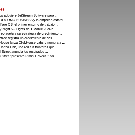
es
p adquiere JetStream Software para ...
DOCOMO BUSINESS y la empresa estatal ...
flare OS, el primer entorno de trabajo ...
y Night 5G Lights de T-Mobile vuelve ...
eo acelera su estrategia de crecimiento ...
tree registra un crecimiento de dos ...
House lanza ClickHouse Labs y nombra a ...
 lanza Link, una red sin fronteras que ...
i Street anuncia los resultados ...
i Street presenta Rimini Govern™ for ...