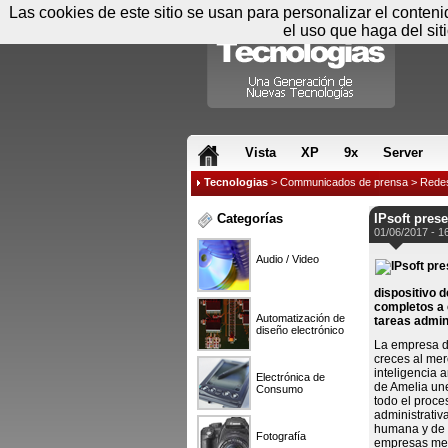
Las cookies de este sitio se usan para personalizar el conten
el uso que haga del sit
RSS & JS
Vista
XP
9x
Server
Tecnologias
>
Communicados de prensa
>
Rede
Categorías
IPsoft pres
01/06/2017 - 1
Audio / Video
dispositivo d
completos a 
Automatización de
tareas admin
diseño electrónico
La empresa de
creces al merc
inteligencia 
Electrónica de
de Amelia une
Consumo
todo el proce
administrativ
humana y de l
Fotografía
empresas mejo