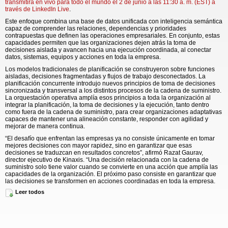
transmitirá en vivo para todo el mundo el 2 de junio a las 11:30 a. m. (EST) a
través de LinkedIn Live
.
Este enfoque combina una base de datos unificada con inteligencia semántica
capaz de comprender las relaciones, dependencias y prioridades
contrapuestas que definen las operaciones empresariales. En conjunto, estas
capacidades permiten que las organizaciones dejen atrás la toma de
decisiones aislada y avancen hacia una ejecución coordinada, al conectar
datos, sistemas, equipos y acciones en toda la empresa.
Los modelos tradicionales de planificación se construyeron sobre funciones
aisladas, decisiones fragmentadas y flujos de trabajo desconectados. La
planificación concurrente introdujo nuevos principios de toma de decisiones
sincronizada y transversal a los distintos procesos de la cadena de suministro.
La orquestación operativa amplía esos principios a toda la organización al
integrar la planificación, la toma de decisiones y la ejecución, tanto dentro
como fuera de la cadena de suministro, para crear organizaciones adaptativas
capaces de mantener una alineación constante, responder con agilidad y
mejorar de manera continua.
“El desafío que enfrentan las empresas ya no consiste únicamente en tomar
mejores decisiones con mayor rapidez, sino en garantizar que esas
decisiones se traduzcan en resultados concretos”, afirmó Razat Gaurav,
director ejecutivo de Kinaxis. “Una decisión relacionada con la cadena de
suministro solo tiene valor cuando se convierte en una acción que amplía las
capacidades de la organización. El próximo paso consiste en garantizar que
las decisiones se transformen en acciones coordinadas en toda la empresa.
Eso solo es posible cuando la IA se basa en la realidad operativa del negocio
Leer todos
y comprende las restricciones, dependencias y compensaciones que
determinan cómo se realiza el trabajo. Con ese contexto, las organizaciones
pueden pasar de decisiones aisladas a una ejecución continua y escalable”.
En un entorno caracterizado por una volatilidad creciente, mayores