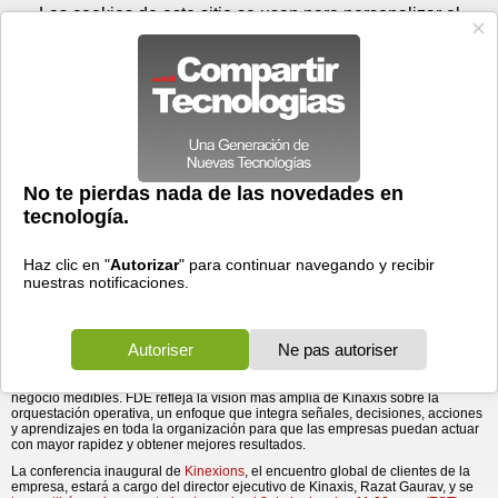
Lunes 10 de agosto - 13:42
Registrar
Conectar
Las cookies de este sitio se usan para personalizar el
contenido y los anuncios, para ofrecer funciones de medios
sociales y para analizar el tráfico. Además, compartimos
información sobre el uso que haga del sitio web con nuestros
partners de medios sociales, de publicidad y de análisis
web.
OK
Foros
Prensa
Videos
Tecnologias
>
Communicados de prensa
>
Software
Kinaxis presenta Forward Deployed Engineering para
> Kinaxis presenta Forward Deployed Engineering para
transformar decisiones en ...
transformar decisiones en resultados
03/06/2026 - 10:36 por
Business Wire
Equipos de ingeniería y clientes desarrollan
conjuntamente soluciones operativas basadas en
IA con la plataforma Maestro.
Kinaxis® Inc. (TSX:KXS)
, líder global en planificación y orquestación de
cadenas de suministro, presentó hoy Forward Deployed Engineering (FDE),
un nuevo modelo de trabajo diseñado para ayudar a las empresas a
incorporar la IA a sus operaciones y convertir decisiones en resultados de
negocio medibles. FDE refleja la visión más amplia de Kinaxis sobre la
orquestación operativa, un enfoque que integra señales, decisiones, acciones
y aprendizajes en toda la organización para que las empresas puedan actuar
con mayor rapidez y obtener mejores resultados.
La conferencia inaugural de
Kinexions
, el encuentro global de clientes de la
empresa, estará a cargo del director ejecutivo de Kinaxis, Razat Gaurav, y se