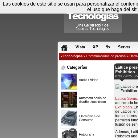
Las cookies de este sitio se usan para personalizar el conten
el uso que haga del sit
RSS & JS
Vista
XP
9x
Server
Tecnologias
>
Communicados de prensa
>
Hard
Categorías
Lattice pre
Exhibition
07/05/2025 - 2
Audio / Video
Automatización de
Lattice Semi
diseño electrónico
anunciado ho
Exhibition
. E
de Lattice, e
forma líderes
Electrónica de
Consumo
permiten func
fusión de sen
Además, Latti
Fotografía
Robotics and