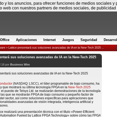
Sábado
ido y los anuncios, para ofrecer funciones de medios sociales y
io web con nuestros partners de medios sociales, de publicidad 
Office
Aplicaciones
Internet
Juegos
Seguridad
Desarro
ware
> Lattice presentará sus soluciones avanzadas de IA en la New-Tech 2025 ...
sentará sus soluciones avanzadas de IA en la New-Tech 2025
2:18 por
Business Wire
conductor
(NASDAQ: LSCC), el líder programable de bajo consumo, ha
y que mostrará su última tecnología FPGA en la
New-Tech 2025
n el puesto de Telsys Ltd. se realizarán demostraciones de la tecnología
n las que se mostrarán FPGA de bajo consumo y pequeño factor de
 del sector, así como soluciones específicas para aplicaciones que
ionalidades avanzadas de visión integrada, inteligencia artificial y
sores.
ce realizará una presentación técnica con el título «Power-Efficient
 Automation Fueled by Lattice FPGA Technology» sobre cómo las FPGA