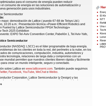
optimizadas para el consumo de energía pueden reducir
 el consumo de energía en las soluciones de automatización y
Har
ueva generación para usos industriales.
Energ
ice Semiconductor
El Kh
do:
NTT 
e mayo: demostración de Lattice ( puesto 67-68 de Telsys Ltd.)
Rehlk
o, 10:20 a.m.: Presentación técnica «Power-Efficient Robotics and
Una n
n Fueled by Lattice Semiconductor FPGA Technology»
Techt
-Tech 2025 Exhibition
Kioxi
 evento: EXPO Tel-Aviv Convention Center, Pabellón 1, Tel Aviv-Yafo,
Lenov
Rimin
ttice Semiconductor
LIB
conductor (NASDAQ: LSCC) es el líder programable de baja energía.
PROY
oblemas de los clientes en toda la red, del perímetro a la nube, en los
cados de comunicaciones, computación, industria, automotores y
stra tecnología, relaciones de larga data y compromiso con un
ase mundial permiten que nuestros clientes liberen rápida y fácilmente
 para crear un mundo inteligente, seguro y conectado.
ión sobre Lattice en
www.latticesemi.com
. También puede seguirnos
Twitter
,
Facebook
,
YouTube
,
WeChat
o
Weibo
.
onductor Corporation, Lattice Semiconductor (y Design) y las
s de productos específicos son marcas comerciales registradas o
iales de Lattice Semiconductor Corporation o sus filiales en los
os
s y/o en otros países. El uso de la palabra “socio” no implica una
l entre Lattice y ninguna otra entidad.
RAL:
El resto de los nombres de productos utilizados en esta
e mencionan solo con fines de identificación y pueden ser marcas
e sus respectivos titulares.