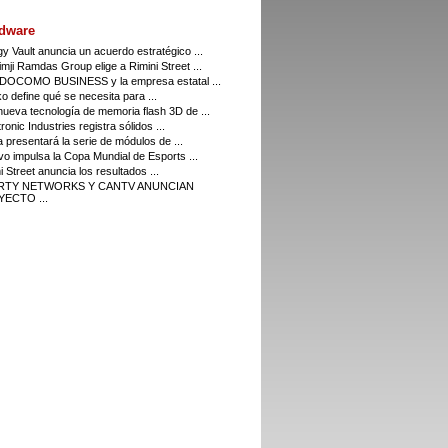
dware
y Vault anuncia un acuerdo estratégico ...
imji Ramdas Group elige a Rimini Street ...
DOCOMO BUSINESS y la empresa estatal ...
o define qué se necesita para ...
ueva tecnología de memoria flash 3D de ...
ronic Industries registra sólidos ...
a presentará la serie de módulos de ...
o impulsa la Copa Mundial de Esports ...
i Street anuncia los resultados ...
ERTY NETWORKS Y CANTV ANUNCIAN
ECTO ...