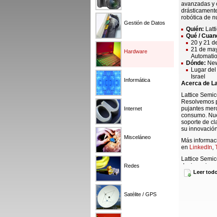
avanzadas y 
drásticamente
robótica de n
Gestión de Datos
Quién:
Latt
Qué / Cuan
20 y 21 d
21 de may
Hardware
Automatio
Dónde:
New
Lugar del
Israel
Informática
Acerca de La
Lattice Semi
Resolvemos pr
pujantes mer
Internet
consumo. Nue
soporte de cl
su innovación
Misceláneo
Más informac
en
LinkedIn
,
Lattice Semic
designacione
Redes
marcas comerc
Leer tod
Estados Unido
sociedad lega
Satélite / GPS
AVISO GENE
publicación s
comerciales d