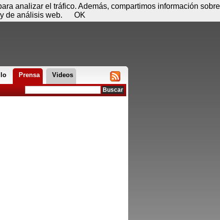
 08 de agosto - 04:32
Registrar
Conectar
 para analizar el tráfico. Además, compartimos información sobre
y de análisis web.
OK
llo
Prensa
Videos