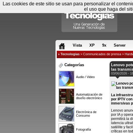
Las cookies de este sitio se usan para personalizar el conten
el uso que haga del sit
RSS & JS
Vista
XP
9x
Server
Tecnologias
>
Communicados de prensa
>
Hard
Categorías
Lenovo pote
las transmi
03/06/2026 - 1
Audio / Video
Automatización de
La infraestru
diseño electrónico
por IPTV con 
inmersivas p
Lenovo anunc
Electrónica de
por IA y oper
Consumo
permitirá la d
latencia ultr
satélite y fac
Fotografía
críticas en to