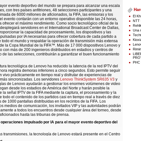
ayor evento deportivo del mundo se prepara para alcanzar una escala
Har
es, con tres países anfitriones, 48 selecciones participantes y una
imada de 6000 millones de aficionados, la FIFA, las emisoras y los
El Kh
l evento contarán con un entorno operativo disponible las 24 horas,
NTT 
 ofrecer el máximo rendimiento. Como socio tecnológico oficial de la
Rehlk
desplegará servidores en el International Broadcast Center de Dallas,
Una n
roporcionar la capacidad de procesamiento, los dispositivos y las
Techt
pulsadas por IA necesarias para ofrecer cobertura de cada partido a
Kioxi
 todo el mundo y respaldar la operación de transmisión más extensa
Lenov
a de la Copa Mundial de la FIFA™. Más de 17 000 dispositivos Lenovo y
Rimin
to con más de 200 ingenieros distribuidos en estadios y centros de
LIB
 de las selecciones, contribuirán a garantizar el buen funcionamiento
PROY
PHC p
ctura tecnológica de Lenovo ha reducido la latencia de la red IPTV del
hora registra demoras inferiores a cinco segundos. Esto permite seguir
en vivo prácticamente en tiempo real y disfrutar de experiencias de
 más sincronizadas. Los servidores
Lenovo ThinkSystem SR635 V3
y
ogías de Lenovo ayudarán a gestionar los enormes volúmenes de video
legan desde los estadios de América del Norte y harán posible la
de la señal IPTV de la FIFA mediante la captura, el procesamiento y la
de todo el contenido de los partidos casi en tiempo real a través de diez
 de 1000 pantallas distribuidas en los recintos de la FIFA. Los
los medios de comunicación, los invitados VIP y las autoridades podrán
amente a todos los encuentros desde cualquier área del torneo, desde
aficionados hasta las tribunas de prensa.
 operaciones impulsado por IA para el mayor evento deportivo del
as transmisiones, la tecnología de Lenovo estará presente en el Centro
ecnológico de la FIFA en Miami y en el Centro de Operaciones del
os