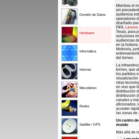
Mientras el m
sin precedent
audiencia est
Gestión de Datos
operadores de
diseñado para
FIFA,
Lenovo
Texas, para p
Hardware
soluciones im
audiencias de
en la histori
Motorola, jun
Informática
entrenamiento
del torneo.
La infraestru
torneo, que a
Internet
los partidos 
visualización
otras tecnol
en vivo que l
Misceláneo
distribución 
distribución 
canales y más
aficionados, 
Redes
acceder rápid
las zonas de 
Un centro de
Satélite / GPS
mundo
Más allá de l
de Comando T
Leer tod