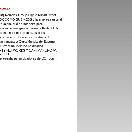
dware
imji Ramdas Group elige a Rimini Street ...
DOCOMO BUSINESS y la empresa estatal ...
o define qué se necesita para ...
ueva tecnología de memoria flash 3D de ...
ronic Industries registra sólidos ...
a presentará la serie de módulos de ...
o impulsa la Copa Mundial de Esports ...
i Street anuncia los resultados ...
ERTY NETWORKS Y CANTV ANUNCIAN
ECTO ...
resenta las incubadoras de CO₂ con ...