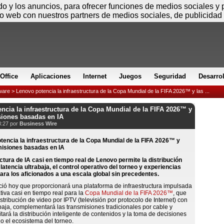
Viernes
ido y los anuncios, para ofrecer funciones de medios sociales y
io web con nuestros partners de medios sociales, de publicidad 
Office
Aplicaciones
Internet
Juegos
Seguridad
Desarro
ware
> Lenovo potencia la infraestructura de la Copa Mundial de la FIFA 2026™ y las ...
ncia la infraestructura de la Copa Mundial de la FIFA 2026™ y
siones basadas en IA
8:27 por
Business Wire
ctura de IA casi en tiempo real de Lenovo permite la distribución
latencia ultrabaja, el control operativo del torneo y experiencias
ara los aficionados a una escala global sin precedentes.
ió hoy que proporcionará una plataforma de infraestructura impulsada
ativa casi en tiempo real para la
Copa Mundial de la FIFA 2026™
, que
istribución de video por IPTV (televisión por protocolo de Internet) con
abaja, complementará las transmisiones tradicionales por cable y
ilitará la distribución inteligente de contenidos y la toma de decisiones
do el ecosistema del torneo.