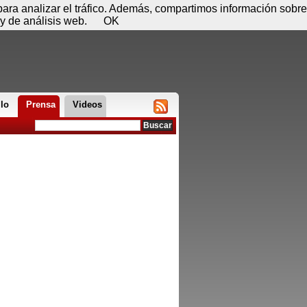
 07 de agosto - 23:26
Registrar
Conectar
 para analizar el tráfico. Además, compartimos información sobre
y de análisis web.
OK
llo
Prensa
Videos