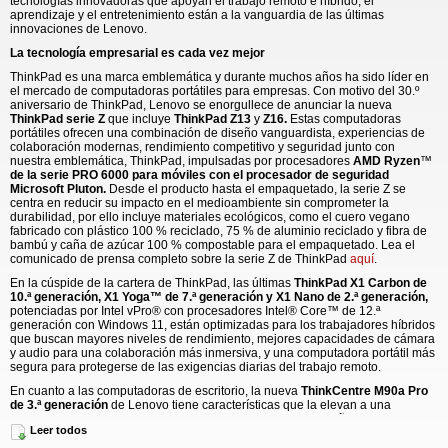
tecnologías innovadoras que apoyan el trabajo remoto e híbrido, el
aprendizaje y el entretenimiento están a la vanguardia de las últimas
innovaciones de Lenovo.
La tecnología empresarial es cada vez mejor
ThinkPad es una marca emblemática y durante muchos años ha sido líder en
el mercado de computadoras portátiles para empresas. Con motivo del 30.º
aniversario de ThinkPad, Lenovo se enorgullece de anunciar la nueva
ThinkPad serie Z
que incluye
ThinkPad Z13
y
Z16.
Estas computadoras
portátiles ofrecen una combinación de diseño vanguardista, experiencias de
colaboración modernas, rendimiento competitivo y seguridad junto con
nuestra emblemática, ThinkPad, impulsadas por procesadores
AMD Ryzen
™
de la serie PRO 6000 para móviles con el procesador de seguridad
Microsoft Pluton.
Desde el producto hasta el empaquetado, la serie Z se
centra en reducir su impacto en el medioambiente sin comprometer la
durabilidad, por ello incluye materiales ecológicos, como el cuero vegano
fabricado con plástico 100 % reciclado, 75 % de aluminio reciclado y fibra de
bambú y caña de azúcar 100 % compostable para el empaquetado. Lea el
comunicado de prensa completo sobre la serie Z de ThinkPad
aquí
.
En la cúspide de la cartera de ThinkPad, las últimas
ThinkPad X1 Carbon de
10.ª generación, X1 Yoga™ de 7.ª generación y X1 Nano de 2.ª generación,
potenciadas por Intel vPro® con procesadores Intel® Core™ de 12.ª
generación con Windows 11,
están optimizadas para los trabajadores híbridos
que buscan mayores niveles de rendimiento, mejores capacidades de cámara
y audio para una colaboración más inmersiva, y una computadora portátil más
segura para protegerse de las exigencias diarias del trabajo remoto.
En cuanto a las computadoras de escritorio, la nueva
ThinkCentre M90a Pro
de 3.ª generación
de Lenovo tiene características que la elevan a una
computadora altamente colaborativa e inteligente. Un rediseñado
Tiny-in-One
Leer todos
(TIO) llamado TIO Flex
reimagina el escritorio empresarial modular todo en
uno que presentamos al mundo en 2014. Lea el comunicado de prensa