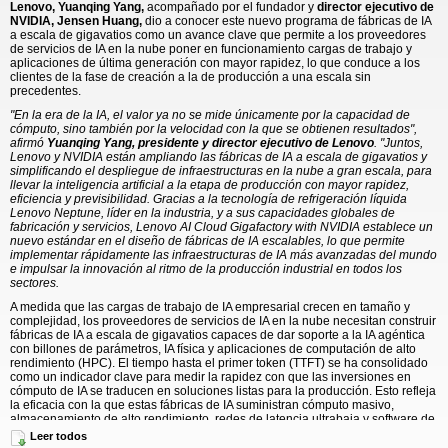
Lenovo, Yuanqing Yang,
acompañado por el fundador y
director ejecutivo de
NVIDIA, Jensen Huang,
dio a conocer este nuevo programa de fábricas de IA
a escala de gigavatios como un avance clave que permite a los proveedores
de servicios de IA en la nube poner en funcionamiento cargas de trabajo y
aplicaciones de última generación con mayor rapidez, lo que conduce a los
clientes de la fase de creación a la de producción a una escala sin
precedentes.
"En la era de la IA, el valor ya no se mide únicamente por la capacidad de
cómputo, sino también por la velocidad con la que se obtienen resultados",
afirmó
Yuanqing Yang, presidente y director ejecutivo de Lenovo
. "Juntos,
Lenovo y NVIDIA están ampliando las fábricas de IA a escala de gigavatios y
simplificando el despliegue de infraestructuras en la nube a gran escala, para
llevar la inteligencia artificial a la etapa de producción con mayor rapidez,
eficiencia y previsibilidad. Gracias a la tecnología de refrigeración líquida
Lenovo Neptune, líder en la industria, y a sus capacidades globales de
fabricación y servicios, Lenovo AI Cloud Gigafactory with NVIDIA establece un
nuevo estándar en el diseño de fábricas de IA escalables, lo que permite
implementar rápidamente las infraestructuras de IA más avanzadas del mundo
e impulsar la innovación al ritmo de la producción industrial en todos los
sectores.
A medida que las cargas de trabajo de IA empresarial crecen en tamaño y
complejidad, los proveedores de servicios de IA en la nube necesitan construir
fábricas de IA a escala de gigavatios capaces de dar soporte a la IA agéntica
con billones de parámetros, IA física y aplicaciones de computación de alto
rendimiento (HPC). El tiempo hasta el primer token (TTFT) se ha consolidado
como un indicador clave para medir la rapidez con que las inversiones en
cómputo de IA se traducen en soluciones listas para la producción. Esto refleja
la eficacia con la que estas fábricas de IA suministran cómputo masivo,
almacenamiento de alto rendimiento, redes de latencia ultrabaja y software de
IA para satisfacer las exigencias de las cargas de trabajo de última
Leer todos
generación.