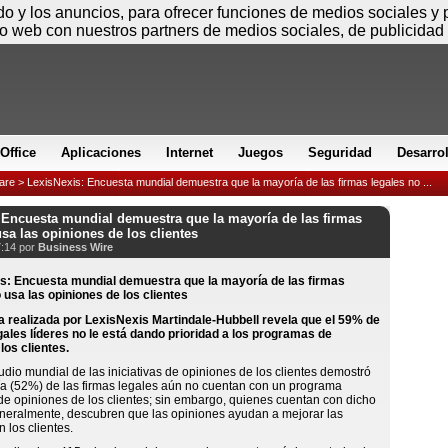
Jueves
ido y los anuncios, para ofrecer funciones de medios sociales y
io web con nuestros partners de medios sociales, de publicidad 
Office
Aplicaciones
Internet
Juegos
Seguridad
Desarro
are
> LexisNexis: Encuesta mundial demuestra que la mayoría de las firmas legales no ...
 Encuesta mundial demuestra que la mayoría de las firmas
usa las opiniones de los clientes
7:14 por
Business Wire
 realizada por LexisNexis Martindale-Hubbell revela que el 59% de
gales líderes no le está dando prioridad a los programas de
los clientes.
dio mundial de las iniciativas de opiniones de los clientes demostró
ía (52%) de las firmas legales aún no cuentan con un programa
de opiniones de los clientes; sin embargo, quienes cuentan con dicho
neralmente, descubren que las opiniones ayudan a mejorar las
 los clientes.