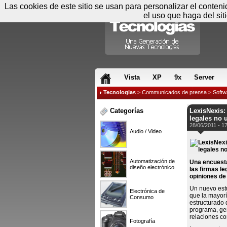
Las cookies de este sitio se usan para personalizar el conten
el uso que haga del sit
RSS & JS
Vista
XP
9x
Server
Tecnologias
>
Communicados de prensa
>
Softw
Categorías
LexisNexis:
legales no 
28/06/2011 - 1
Audio / Video
Automatización de
Una encuesta
diseño electrónico
las firmas le
opiniones de 
Un nuevo estu
Electrónica de
que la mayor
Consumo
estructurado 
programa, ge
relaciones con
Fotografía