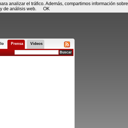
 06 de agosto - 05:36
Registrar
Conectar
 para analizar el tráfico. Además, compartimos información sobre
y de análisis web.
OK
llo
Prensa
Videos