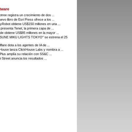
tware
tree registra un crecimiento de dos ...
evo libro de Esri Press ofrece a los ...
Robot obtiene US$150 millones en una ...
presenta Tenet, la primera capa de ...
e obtiene US$85 millones en la mayor ...
SUNE MIKU LIGHTS TOKYO" se estrena el 25
flare dota a los agentes de IA de ...
House lanza ClickHouse Labs y nombra a ...
 Plus amplía su relación con SS&C ...
i Street anuncia los resultados ...