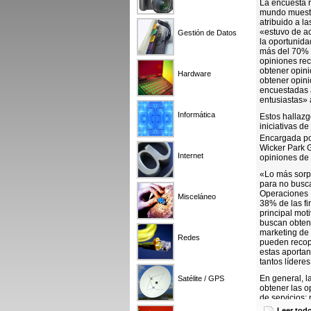
La encuesta r
mundo muestr
atribuido a l
«estuvo de ac
Gestión de Datos
la oportunida
más del 70% d
opiniones rec
obtener opini
Hardware
obtener opin
encuestadas 
entusiastas» 
Informática
Estos hallazg
iniciativas d
Encargada po
Wicker Park G
Internet
opiniones de 
«Lo más sorpr
para no busca
Operaciones I
Misceláneo
38% de las fi
principal mot
buscan obten
marketing de 
Redes
pueden recopi
estas aportan
tantos lídere
En general, l
Satélite / GPS
obtener las o
de servicios:
nivel general
Leer tod