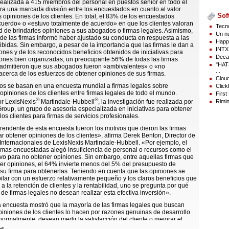
ealizada a 415 miembros del personal en puestos sénior en todo el
a una marcada división entre los encuestados en cuanto al valor
Sof
as opiniones de los clientes. En total, el 83% de los encuestados
uerdo» o «estuvo totalmente de acuerdo» en que los clientes valoran
Tecno
d de brindarles opiniones a sus abogados o firmas legales. Asimismo,
Un nu
e las firmas informó haber ajustado su conducta en respuesta a las
Happy
ibidas. Sin embargo, a pesar de la importancia que las firmas le dan a
INTX 
ones y de los reconocidos beneficios obtenidos de iniciativas para
Decad
iones bien organizadas, un preocupante 56% de todas las firmas
"HAT
admitieron que sus abogados fueron «ambivalentes» o «no
...
acerca de los esfuerzos de obtener opiniones de sus firmas.
Cloud
os se basan en una encuesta mundial a firmas legales sobre
Click
e opiniones de los clientes entre firmas legales de todo el mundo.
First
®
®
Rimin
r LexisNexis
Martindale-Hubbell
, la investigación fue realizada por
roup, un grupo de asesoría especializada en iniciativas para obtener
los clientes para firmas de servicios profesionales.
endente de esta encuesta fueron los motivos que dieron las firmas
r obtener opiniones de los clientes», afirma Derek Benton, Director de
nternacionales de LexisNexis Martindale-Hubbell. «Por ejemplo, el
rmas encuestadas alegó insuficiencia de personal o recursos como el
ivo para no obtener opiniones. Sin embargo, entre aquellas firmas que
er opiniones, el 64% invierte menos del 5% del presupuesto de
su firma para obtenerlas. Teniendo en cuenta que las opiniones se
lar con un esfuerzo relativamente pequeño y los claros beneficios que
 a la retención de clientes y la rentabilidad, uno se pregunta por qué
s de firmas legales no desean realizar esta efectiva inversión».
a encuesta mostró que la mayoría de las firmas legales que buscan
piniones de los clientes lo hacen por razones genuinas de desarrollo
 normalmente, desean medir la satisfacción del cliente o mejorar el
 de servicio al cliente de la firma. Aprovechar un programa de
os