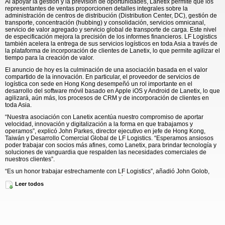
Al apoyar la gestión y la previsión de oportunidades, Lanetix permite que los
representantes de ventas proporcionen detalles integrales sobre la
administración de centros de distribución (Distribution Center, DC), gestión de
transporte, concentración (hubbing) y consolidación, servicios omnicanal,
servicio de valor agregado y servicio global de transporte de carga. Este nivel
de especificación mejora la precisión de los informes financieros. LF Logistics
también acelera la entrega de sus servicios logísticos en toda Asia a través de
la plataforma de incorporación de clientes de Lanetix, lo que permite agilizar el
tiempo para la creación de valor.
El anuncio de hoy es la culminación de una asociación basada en el valor
compartido de la innovación. En particular, el proveedor de servicios de
logística con sede en Hong Kong desempeñó un rol importante en el
desarrollo del software móvil basado en Apple iOS y Android de Lanetix, lo que
agilizará, aún más, los procesos de CRM y de incorporación de clientes en
toda Asia.
“Nuestra asociación con Lanetix acentúa nuestro compromiso de aportar
velocidad, innovación y digitalización a la forma en que trabajamos y
operamos”, explicó John Parkes, director ejecutivo en jefe de Hong Kong,
Taiwán y Desarrollo Comercial Global de LF Logistics. “Esperamos ansiosos
poder trabajar con socios más afines, como Lanetix, para brindar tecnología y
soluciones de vanguardia que respalden las necesidades comerciales de
nuestros clientes”.
“Es un honor trabajar estrechamente con LF Logistics”, añadió John Golob,
presidente de Lanetix. “Sentimos admiración constante por sus equipos de
Leer todos
alto rendimiento y esperamos dotarlos con innovación diferenciada que
contribuya directamente al valor para los clientes”.
Acerca de LF Logistics:
LF Logistics, una subsidiaria de propiedad absoluta
de Li & Fung, es un proveedor de logística líder que ofrece servicios de
logística a nivel nacional en toda Asia y servicios de gestión de carga en todo