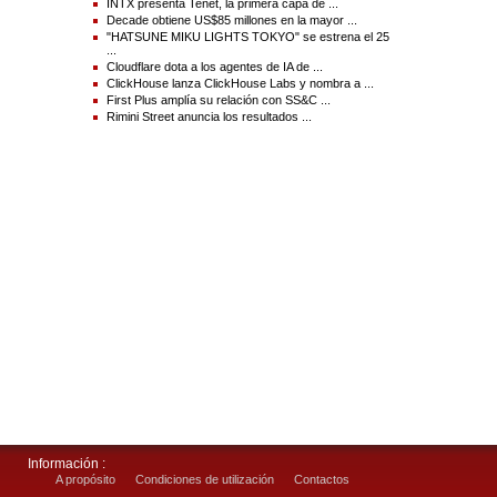
INTX presenta Tenet, la primera capa de ...
Katherine.Jacobs@Lanetix.com
Decade obtiene US$85 millones en la mayor ...
"HATSUNE MIKU LIGHTS TOKYO" se estrena el 25
...
Source(s) : Lanetix
Cloudflare dota a los agentes de IA de ...
ClickHouse lanza ClickHouse Labs y nombra a ...
First Plus amplía su relación con SS&C ...
Rimini Street anuncia los resultados ...
Información :
A propósito
Condiciones de utilización
Contactos