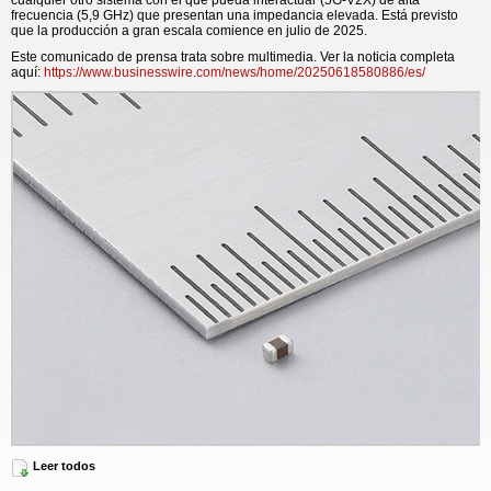
cualquier otro sistema con el que pueda interactuar (5G-V2X) de alta
frecuencia (5,9 GHz) que presentan una impedancia elevada. Está previsto
que la producción a gran escala comience en julio de 2025.
Este comunicado de prensa trata sobre multimedia. Ver la noticia completa
aquí:
https://www.businesswire.com/news/home/20250618580886/es/
[Murata Manufacturing Co., Ltd.] New Chip Ferrite Beads for Automotive
Leer todos
En los últimos años ha aumentado el uso de la comunicación inalámbrica de