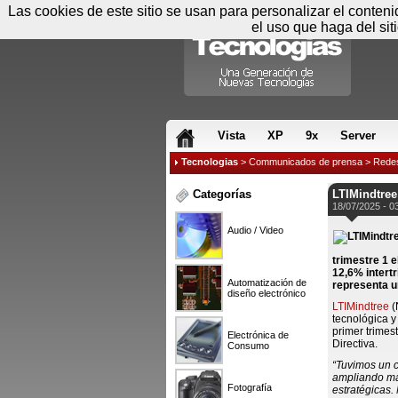
Las cookies de este sitio se usan para personalizar el conten
el uso que haga del sit
RSS & JS
Vista
XP
9x
Server
Tecnologias
>
Communicados de prensa
>
Rede
Categorías
LTIMindtree
18/07/2025 - 0
Audio / Video
trimestre 1 
12,6% intertr
Automatización de
representa u
diseño electrónico
LTIMindtree
(
tecnológica y
primer trimes
Electrónica de
Directiva.
Consumo
“Tuvimos un 
ampliando már
Fotografía
estratégicas.