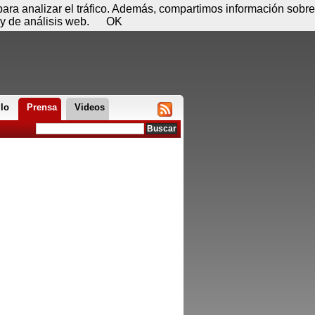
 08 de agosto - 04:06
Registrar
Conectar
 para analizar el tráfico. Además, compartimos información sobre
y de análisis web.
OK
llo
Prensa
Videos