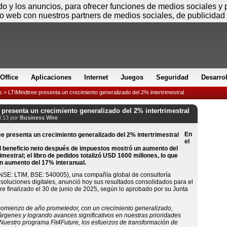
Sábado
ido y los anuncios, para ofrecer funciones de medios sociales y
io web con nuestros partners de medios sociales, de publicidad 
Office
Aplicaciones
Internet
Juegos
Seguridad
Desarro
s
> LTIMindtree presenta un crecimiento generalizado del 2% intertrimestral
 presenta un crecimiento generalizado del 2% intertrimestral
3:13 por
Business Wire
En
el
el beneficio neto después de impuestos mostró un aumento del
imestral; el libro de pedidos totalizó USD 1600 millones, lo que
n aumento del 17% interanual.
NSE: LTIM, BSE: 540005), una compañía global de consultoría
 soluciones digitales, anunció hoy sus resultados consolidados para el
tre finalizado el 30 de junio de 2025, según lo aprobado por su Junta
comienzo de año prometedor, con un crecimiento generalizado,
genes y logrando avances significativos en nuestras prioridades
 Nuestro programa Fit4Future, los esfuerzos de transformación de