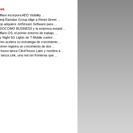
es
flare incorpora AEO Visibility ...
imji Ramdas Group elige a Rimini Street ...
p adquiere JetStream Software para ...
DOCOMO BUSINESS y la empresa estatal ...
flare OS, el primer entorno de trabajo ...
y Night 5G Lights de T-Mobile vuelve ...
eo acelera su estrategia de crecimiento ...
tree registra un crecimiento de dos ...
House lanza ClickHouse Labs y nombra a ...
 lanza Link, una red sin fronteras que ...