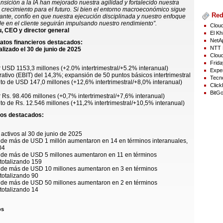
ransición a la IA han mejorado nuestra agilidad y fortalecido nuestra
crecimiento para el futuro. Si bien el entorno macroeconómico sigue
Red
ante, confío en que nuestra ejecución disciplinada y nuestro enfoque
e en el cliente seguirán impulsando nuestro rendimiento”.
Cloud
 CEO y director general
El Kh
NetAp
datos financieros destacados:
NTT 
alizado el 30 de junio de 2025
Cloud
Frida
r USD 1153,3 millones (+2.0% intertrimestral/+5.2% interanual)
Exper
ativo (EBIT) del 14,3%; expansión de 50 puntos básicos intertrimestral
Tecno
eto de USD 147,0 millones (+12,6% intertrimestral/+8,0% interanual)
Click
BitGo
r Rs. 98.406 millones (+0,7% intertrimestral/+7,6% interanual)
eto de Rs. 12.546 millones (+11,2% intertrimestral/+10,5% interanual)
tos destacados:
s activos al 30 de junio de 2025
s de más de USD 1 millón aumentaron en 14 en términos interanuales,
04
es de más de USD 5 millones aumentaron en 11 en términos
 totalizando 159
es de más de USD 10 millones aumentaron en 3 en términos
 totalizando 90
es de más de USD 50 millones aumentaron en 2 en términos
 totalizando 14
os
esionales al 30 de junio de 2025
deserción en los últimos 12 meses fue del 14,4%