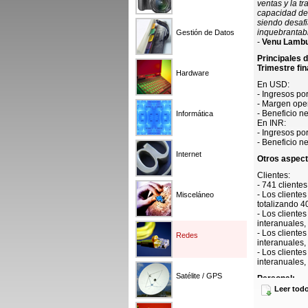
ventas y la t
capacidad de 
siendo desafi
inquebrantabl
Gestión de Datos
-
Venu Lambu,
Principales 
Trimestre fin
Hardware
En USD:
- Ingresos po
- Margen oper
- Beneficio n
Informática
En INR:
- Ingresos po
- Beneficio n
Internet
Otros aspec
Clientes:
- 741 cliente
- Los cliente
Misceláneo
totalizando 4
- Los client
interanuales,
- Los client
Redes
interanuales,
- Los client
interanuales,
Satélite / GPS
Personal:
Leer tod
- 83.889 prof
- La tasa de 