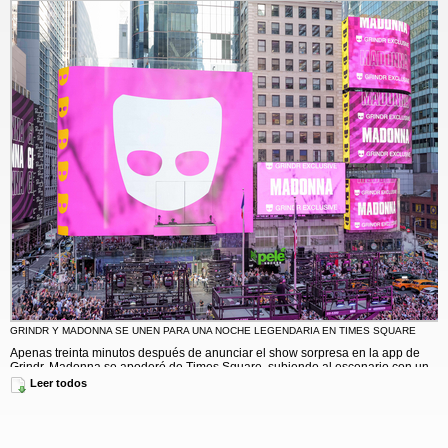
GRINDR Y MADONNA SE UNEN PARA UNA NOCHE LEGENDARIA EN TIMES SQUARE
Apenas treinta minutos después de anunciar el show sorpresa en la app de
Grindr, Madonna se apoderó de Times Square, subiendo al escenario con un
corset y conjunto de Dolce & Gabbana. Además de los nuevos temas,
Leer todos
interpretó algunas canciones de
Confessions on a Dance Floor
. Fiel a su
llamado de reunir a la comunidad en persona, este evento único juntó a miles
de personas y capturó el espíritu y la energía inconfundibles de su querida
ciudad.