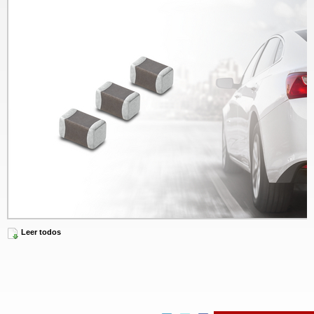
[Murata Manufacturing Co., Ltd.] 2.2µF/100Vdc Soft-Termination Chip MLCC in 0805-inch Size 
Leer todos
Automotive Applications
A medida que avanza la electrificación de los vehículos y la conducción
autónoma, y los sistemas avanzados de asistencia al conductor (ADAS) se
vuelven más sofisticados, los ingenieros deben hacer frente a una presión
cada vez mayor para integrar más funcionalidades en espacios cada vez más
reducidos en las placas. La adopción cada vez más habitual de sistemas de
alimentación de 48 V exige, además, componentes que combinen alta
capacitancia, tolerancia a altos voltajes y un tamaño reducido. Al mismo