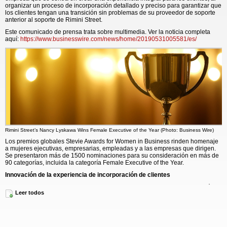
organizar un proceso de incorporación detallado y preciso para garantizar que
los clientes tengan una transición sin problemas de su proveedor de soporte
anterior al soporte de Rimini Street.
Este comunicado de prensa trata sobre multimedia. Ver la noticia completa
aquí:
https://www.businesswire.com/news/home/20190531005581/es/
Rimini Street’s Nancy Lyskawa Wins Female Executive of the Year (Photo: Business Wire)
Los premios globales Stevie Awards for Women in Business rinden homenaje
a mujeres ejecutivas, empresarias, empleadas y a las empresas que dirigen.
Se presentaron más de 1500 nominaciones para su consideración en más de
90 categorías, incluida la categoría Female Executive of the Year.
Innovación de la experiencia de incorporación de clientes
La Sra. Lyskawa ha liderado cientos de proyectos exitosos de incorporación
Leer todos
de clientes con una trayectoria constante de brindar un soporte excepcional
para la incorporación de nuevos clientes en todo el mundo. La incorporación
es uno de los programas clave que prepara el camino para una relación
exitosa a largo plazo entre Rimini Street y sus clientes. La Sra. Lyskawa y su
equipo se dedican a mejorar e innovar constantemente el proceso de