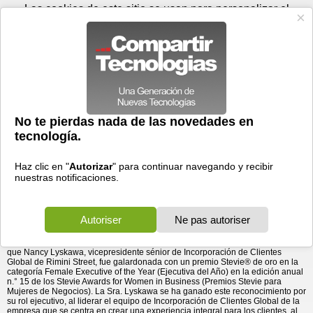
Sábado 08 de agosto - 13:10
Registrar
Conectar
Las cookies de este sitio se usan para personalizar el
contenido y los anuncios, para ofrecer funciones de medios
sociales y para analizar el tráfico. Además, compartimos
información sobre el uso que haga del sitio web con nuestros
partners de medios sociales, de publicidad y de análisis
web.
OK
Foros
Prensa
Videos
Tecnologias
>
Communicados de prensa
>
Software
Nancy Lyskawa de Rimini Street gana un premio a la
> Nancy Lyskawa de Rimini Street gana un premio a la
Ejecutiva del Año
Ejecutiva del Año
31/05/2019 - 21:57 por
Business Wire
La ejecutiva de TI gana un premio Stevie de oro por
liderar el equipo de Incorporación de Clientes Global
de Rimini Street.
Rimini Street, Inc.
(Nasdaq: RMNI), un proveedor global de
productos y servicios de software empresarial, el proveedor
líder de soporte independiente para los productos de
software Oracle y SAP y socio de Salesforce, anunció hoy
que Nancy Lyskawa, vicepresidente sénior de Incorporación de Clientes
Global de Rimini Street, fue galardonada con un premio Stevie® de oro en la
categoría Female Executive of the Year (Ejecutiva del Año) en la edición anual
n.° 15 de los Stevie Awards for Women in Business (Premios Stevie para
Mujeres de Negocios). La Sra. Lyskawa se ha ganado este reconocimiento por
su rol ejecutivo, al liderar el equipo de Incorporación de Clientes Global de la
empresa que se centra en crear una experiencia integral para los clientes, al