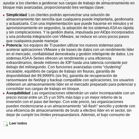
ayudar a los clientes a gestionar sus cargas de trabajo de almacenamiento en
bloque más avanzadas, proporcionando tres ventajas clave:
Simplicidad
: Los clientes podrán aprovechar una solución de
almacenamiento tan sencilla que cualquiera puede implantarla, gestionarla
y actualizarla. Con una implementación que puede hacerse en minutos y el
aprovisionamiento en segundos, la adopción de los sistemas ASA es rápida
y sin complicaciones. Y la gestión diaria, impulsada por AIOps incorporados
y una profunda integración con VMware, se reduce en unos pocos pasos
que cualquiera puede manejar.
Potencia
: los equipos de TI pueden utilizar los nuevos sistemas para
acelerar aplicaciones VMware y de bases de datos con un rendimiento líder
en el mercado, confiabilidad demostrada y gestión inteligente de datos. Los
sistemas ASA A-Series ofrecen un rendimiento y una eficiencia
extraordinarios, desde millones de IOP hasta una latencia constante por
debajo del milisegundo. Con funciones avanzadas como “clustering”
escalable, equilibrio de cargas de trabajo sin fisuras, garantía de
disponibilidad del 99,9999% (six 9s), garantía de recuperación de
ransomware de NetApp y backup compatible con aplicaciones, los usuarios
obtienen un almacenamiento líder en el mercado preparado para potenciar y
consolidar sus cargas de trabajo en bloque.
Asequibilidad
: Las organizaciones obtendrán un valor incomparable con un
precio inicial entre un 25 y un 50% más bajo y un mejor retorno de la
inversión con el paso del tiempo. Con este precio, las organizaciones
pueden modernizarse a un almacenamiento “all-flash” sencillo y potente con
una eficiencia de almacenamiento de bruto a efectivo líder en el sector, sin
dejar de cumplir los límites presupuestarios. Además, el bajo consumo de
energía puede aumentar el ahorro, mientras que los reducidos gastos
operativos recortan el costo total de propiedad (TCO) con el tiempo.
Leer todos
Para dar soporte a los nuevos sistemas ASA A-Series, NetApp ha mejorado su
servicio Data Infrastructure Insights (anteriormente Cloud Insights) para elevar
las capacidades de monitorización y análisis de la plataforma ASA. Con estas