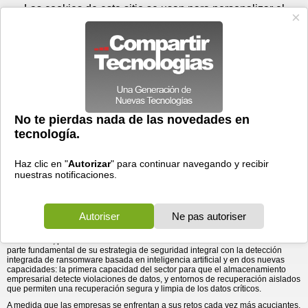
Jueves 06 de agosto - 05:34
Registrar
Conectar
Las cookies de este sitio se usan para personalizar el
contenido y los anuncios, para ofrecer funciones de medios
sociales y para analizar el tráfico. Además, compartimos
información sobre el uso que haga del sitio web con nuestros
partners de medios sociales, de publicidad y de análisis
web.
OK
Foros
Prensa
Videos
Tecnologias
>
Communicados de prensa
>
Redes
>
NetApp es la primera compañía en integrar la detección de
NetApp es la primera compañía en integrar la
detección de violaciones de ...
violaciones de datos en el almacenamiento de datos
empresariales
15/10/2025 - 13:28 por
Business Wire
Las nuevas capacidades refuerzan a NetApp como
el almacenamiento más seguro del planeta.
NetApp® (NASDAQ: NTAP), la empresa de infraestructura de datos inteligente,
anunció el día de hoy nuevas capacidades de ciberresiliencia que son líderes
en el sector y refuerzan aún más el almacenamiento más seguro del planeta.
El servicio "NetApp Ransomware Resilience", recientemente mejorado y
renombrado, permite a los clientes convertir su infraestructura de datos en una
parte fundamental de su estrategia de seguridad integral con la detección
integrada de ransomware basada en inteligencia artificial y en dos nuevas
capacidades: la primera capacidad del sector para que el almacenamiento
empresarial detecte violaciones de datos, y entornos de recuperación aislados
que permiten una recuperación segura y limpia de los datos críticos.
A medida que las empresas se enfrentan a sus retos cada vez más acuciantes,