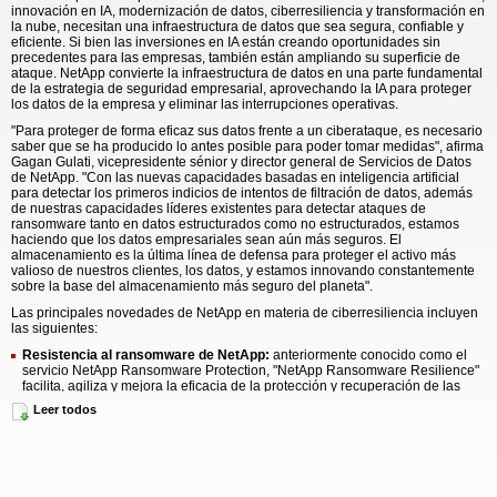
innovación en IA, modernización de datos, ciberresiliencia y transformación en
la nube, necesitan una infraestructura de datos que sea segura, confiable y
eficiente. Si bien las inversiones en IA están creando oportunidades sin
precedentes para las empresas, también están ampliando su superficie de
ataque. NetApp convierte la infraestructura de datos en una parte fundamental
de la estrategia de seguridad empresarial, aprovechando la IA para proteger
los datos de la empresa y eliminar las interrupciones operativas.
"Para proteger de forma eficaz sus datos frente a un ciberataque, es necesario
saber que se ha producido lo antes posible para poder tomar medidas", afirma
Gagan Gulati, vicepresidente sénior y director general de Servicios de Datos
de NetApp. "Con las nuevas capacidades basadas en inteligencia artificial
para detectar los primeros indicios de intentos de filtración de datos, además
de nuestras capacidades líderes existentes para detectar ataques de
ransomware tanto en datos estructurados como no estructurados, estamos
haciendo que los datos empresariales sean aún más seguros. El
almacenamiento es la última línea de defensa para proteger el activo más
valioso de nuestros clientes, los datos, y estamos innovando constantemente
sobre la base del almacenamiento más seguro del planeta".
Las principales novedades de NetApp en materia de ciberresiliencia incluyen
las siguientes:
Resistencia al ransomware de NetApp:
anteriormente conocido como el
servicio NetApp Ransomware Protection, "NetApp Ransomware Resilience"
facilita, agiliza y mejora la eficacia de la protección y recuperación de las
cargas de trabajo ONTAP frente a ataques de ransomware, sin necesidad de
Leer todos
contar con amplios conocimientos o formación en materia de seguridad. El
servicio Ransomware Resilience, recientemente mejorado, ayuda a impulsar
una defensa contra el ransomware completa, coordinada y centrada en las
cargas de trabajo en todo el almacenamiento de archivos y bloques a través
de un único plano de control.
Detección de violaciones de datos
: NetApp Ransomware Resilience ahora