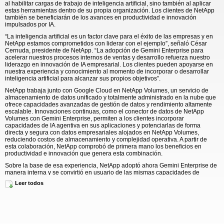
al habilitar cargas de trabajo de inteligencia artificial, sino también al aplicar
estas herramientas dentro de su propia organización. Los clientes de NetApp
también se beneficiarán de los avances en productividad e innovación
impulsados por IA.
“La inteligencia artificial es un factor clave para el éxito de las empresas y en
NetApp estamos comprometidos con liderar con el ejemplo”, señaló César
Cernuda, presidente de NetApp. “La adopción de Gemini Enterprise para
acelerar nuestros procesos internos de ventas y desarrollo refuerza nuestro
liderazgo en innovación de IA empresarial. Los clientes pueden apoyarse en
nuestra experiencia y conocimiento al momento de incorporar o desarrollar
inteligencia artificial para alcanzar sus propios objetivos”.
NetApp trabaja junto con Google Cloud en NetApp Volumes, un servicio de
almacenamiento de datos unificado y totalmente administrado en la nube que
ofrece capacidades avanzadas de gestión de datos y rendimiento altamente
escalable. Innovaciones continuas, como el conector de datos de NetApp
Volumes con Gemini Enterprise, permiten a los clientes incorporar
capacidades de IA agentiva en sus aplicaciones y potenciarlas de forma
directa y segura con datos empresariales alojados en NetApp Volumes,
reduciendo costos de almacenamiento y complejidad operativa. A partir de
esta colaboración, NetApp comprobó de primera mano los beneficios en
productividad e innovación que genera esta combinación.
Sobre la base de esa experiencia, NetApp adoptó ahora Gemini Enterprise de
manera interna y se convirtió en usuario de las mismas capacidades de
inteligencia artificial que ayuda a llevar al mercado junto con Google Cloud.
Leer todos
“Nuestra colaboración continua con Google Cloud está acelerando la forma en
que las empresas incorporan inteligencia artificial al negocio con datos
confiables y de nivel empresarial”, afirmó Pravjit Tiwana, vicepresidente sénior
y gerente general de Almacenamiento y Servicios en la Nube de NetApp. “Con
Google Cloud NetApp Volumes, los clientes pueden integrar en Gemini