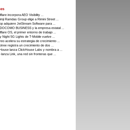
es
flare incorpora AEO Visibility ...
imji Ramdas Group elige a Rimini Street ...
p adquiere JetStream Software para ...
DOCOMO BUSINESS y la empresa estatal ...
flare OS, el primer entorno de trabajo ...
y Night 5G Lights de T-Mobile vuelve ...
eo acelera su estrategia de crecimiento ...
tree registra un crecimiento de dos ...
House lanza ClickHouse Labs y nombra a ...
 lanza Link, una red sin fronteras que ...