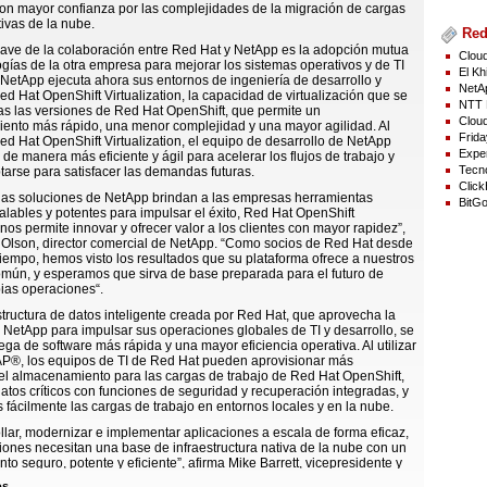
on mayor confianza por las complejidades de la migración de cargas
tivas de la nube.
Red
lave de la colaboración entre Red Hat y NetApp es la adopción mutua
Cloud
ogías de la otra empresa para mejorar los sistemas operativos y de TI
El Kh
NetApp ejecuta ahora sus entornos de ingeniería de desarrollo y
NetAp
d Hat OpenShift Virtualization, la capacidad de virtualización que se
NTT 
as las versiones de Red Hat OpenShift, que permite un
Cloud
iento más rápido, una menor complejidad y una mayor agilidad. Al
Frida
d Hat OpenShift Virtualization, el equipo de desarrollo de NetApp
Exper
de manera más eficiente y ágil para acelerar los flujos de trabajo y
Tecno
arse para satisfacer las demandas futuras.
Click
 las soluciones de NetApp brindan a las empresas herramientas
BitGo
calables y potentes para impulsar el éxito, Red Hat OpenShift
 nos permite innovar y ofrecer valor a los clientes con mayor rapidez”,
 Olson, director comercial de NetApp. “Como socios de Red Hat desde
empo, hemos visto los resultados que su plataforma ofrece a nuestros
omún, y esperamos que sirva de base preparada para el futuro de
ias operaciones“.
structura de datos inteligente creada por Red Hat, que aprovecha la
 NetApp para impulsar sus operaciones globales de TI y desarrollo, se
trega de software más rápida y una mayor eficiencia operativa. Al utilizar
®, los equipos de TI de Red Hat pueden aprovisionar más
el almacenamiento para las cargas de trabajo de Red Hat OpenShift,
datos críticos con funciones de seguridad y recuperación integradas, y
 fácilmente las cargas de trabajo en entornos locales y en la nube.
llar, modernizar e implementar aplicaciones a escala de forma eficaz,
iones necesitan una base de infraestructura nativa de la nube con un
o seguro, potente y eficiente”, afirma Mike Barrett, vicepresidente y
al de Hybrid Cloud Platforms de Red Hat. “Al unir la potencia de Red
os