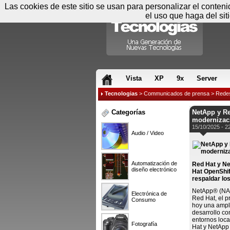
Las cookies de este sitio se usan para personalizar el conten
el uso que haga del sit
RSS & JS
Vista
XP
9x
Server
Tecnologias
>
Communicados de prensa
>
Rede
Categorías
NetApp y Re
modernizaci
15/10/2025 - 2
Audio / Video
Automatización de
Red Hat y Ne
diseño electrónico
Hat OpenShif
respaldar lo
NetApp® (NASD
Electrónica de
Red Hat, el p
Consumo
hoy una ampl
desarrollo co
entornos loca
Fotografía
Hat y NetApp 