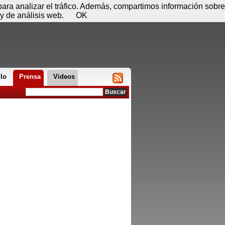
 08 de agosto - 17:49
Registrar
Conectar
 para analizar el tráfico. Además, compartimos información sobre
y de análisis web.
OK
llo
Prensa
Videos