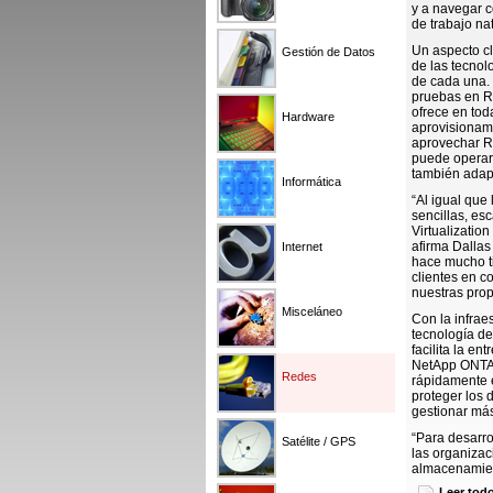
y a navegar c
de trabajo na
Un aspecto c
Gestión de Datos
de las tecnol
de cada una. 
pruebas en Re
ofrece en tod
Hardware
aprovisionam
aprovechar Re
puede operar 
también adapt
Informática
“Al igual que
sencillas, es
Virtualization
afirma Dallas
Internet
hace mucho ti
clientes en c
nuestras prop
Misceláneo
Con la infrae
tecnología de
facilita la en
NetApp ONTAP
Redes
rápidamente 
proteger los 
gestionar más
“Para desarro
Satélite / GPS
las organizac
almacenamient
gerente gener
Leer tod