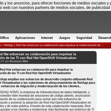
Sábado
ido y los anuncios, para ofrecer funciones de medios sociales y
io web con nuestros partners de medios sociales, de publicidad 
Office
Aplicaciones
Internet
Juegos
Seguridad
Desarro
s
> NetApp y Red Hat esfuerzan su colaboración para impulsar la modernización de ...
d Hat esfuerzan su colaboración para impulsar la
ón de las TI con Red Hat OpenShift Virtualization
2:07 por
Business Wire
tApp amplían sus esfuerzos de desarrollo conjunto utilizando Red
t Virtualization y las soluciones de almacenamiento de NetApp para
s esfuerzos de migración y modernización de los clientes..
AQ: NTAP), la empresa de infraestructura de datos inteligente, y
roveedor líder mundial de soluciones de código abierto, anunciaron
iación de su colaboración para sumar aún más esfuerzos de
njunto y acelerar la adopción de Red Hat OpenShift Virtualization en
les y de nube pública. A través de esta colaboración mejorada, Red
ayudan a los clientes a modernizar más fácilmente sus entornos de TI