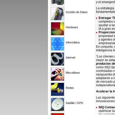
y el emergen
La estrategia
fundamentale
Gestión de Datos
Entregar T
completos d
ayudar a la
Hardware
IA a gran es
Proporcion
propiedad i
y agentes d
Informática
empresarial
En conjunto, 
inteligencia 
“Los clientes
Internet
mejor se ada
productos d
como NIQ Opti
controladas 
Misceláneo
vanguardia d
adaptarse a l
de mercado pr
independient
Redes
Acelerar la i
Las siguient
innovaciones 
Satélite / GPS
NIQ Conne
optimizar l
los ecosist