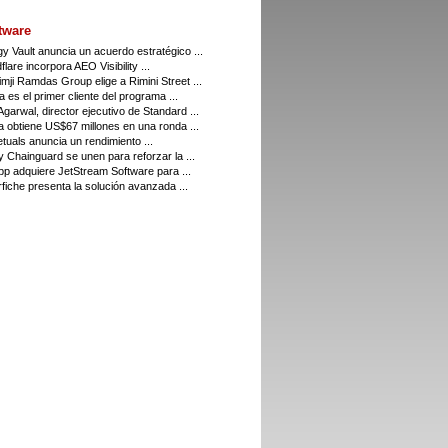
tware
y Vault anuncia un acuerdo estratégico ...
flare incorpora AEO Visibility ...
imji Ramdas Group elige a Rimini Street ...
a es el primer cliente del programa ...
Agarwal, director ejecutivo de Standard ...
a obtiene US$67 millones en una ronda ...
tuals anuncia un rendimiento ...
 Chainguard se unen para reforzar la ...
p adquiere JetStream Software para ...
fiche presenta la solución avanzada ...