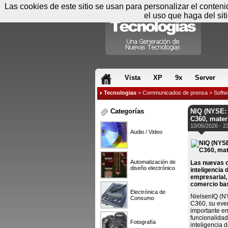
Las cookies de este sitio se usan para personalizar el conten
el uso que haga del sit
RSS & JS
Vista
XP
9x
Server
Tecnologias
>
Communicados de prensa
>
Softw
Categorías
NIQ (NYSE: 
C360, mater
10/06/2026 - 2
Audio / Video
Automatización de
Las nuevas c
diseño electrónico
inteligencia 
empresarial,
comercio ba
Electrónica de
NielsenIQ (N
Consumo
C360, su event
importante en
funcionalidad
Fotografía
inteligencia 