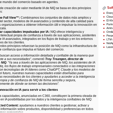
te mundo del comercio basado en agentes.
Sof
 de creación de valor mediante IA de NIQ se basa en dos principios
s:
Energ
Cloud
he Full View™:
Combinamos los conjuntos de datos más amplios y
El Kh
el sector, modelos de IA avanzados y contenido de alta calidad para
Purin
s organizaciones a obtener información útil e impulsar la innovación en
Amit 
cala.
ar capacidades impulsadas por IA:
NIQ ofrece inteligencia y
Omili
ntelectual propia de confianza a través de sus aplicaciones, asistentes
Perpe
e IA avanzados, integrados en los flujos de trabajo y en los entornos
LTM y
es de los clientes.
NetAp
estos principios refuerzan la posición de NIQ como la infraestructura de
Laser
de confianza que impulsa el futuro del comercio.
 buscan acceso a información detallada y confiable de la manera que
pte a sus necesidades”, comentó
Troy Treangen, director de
e NIQ
. “Ya sea a través de las aplicaciones de NIQ, los asistentes de IA
q, los flujos de trabajo empresariales conectados o las integraciones
con tecnologías de IA líderes como ChatGPT, Claude y los modelos de
el futuro, nuestras nuevas capacidades están diseñadas para
as necesidades de los clientes y ayudarles a acceder a la inteligencia
opia y de confianza de NIQ de forma sencilla y segura,
emente de dónde se tomen las decisiones”.
nnovación en IA para servir a los clientes
es capacidades, anunciadas en C360, constituyen la primera oleada de
en IA posibilitadas por los datos y la inteligencia confiables de NIQ:
cted Content:
ayudamos a nuestros clientes a gestionar, activar y
a información sobre productos, disponibilidad y preferencias en todos
emas comerciales.