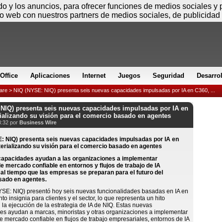
Domingo
ido y los anuncios, para ofrecer funciones de medios sociales y
io web con nuestros partners de medios sociales, de publicidad 
Office
Aplicaciones
Internet
Juegos
Seguridad
Desarro
are
> NIQ (NYSE: NIQ) presenta seis nuevas capacidades impulsadas por IA en C360, ...
NIQ) presenta seis nuevas capacidades impulsadas por IA en
ializando su visión para el comercio basado en agentes
3:32 por
Business Wire
apacidades ayudan a las organizaciones a implementar
de mercado confiable en entornos y flujos de trabajo de IA
 al tiempo que las empresas se preparan para el futuro del
sado en agentes.
YSE: NIQ) presentó hoy seis nuevas funcionalidades basadas en IA en
o insignia para clientes y el sector, lo que representa un hito
 la ejecución de la estrategia de IA de NIQ. Estas nuevas
es ayudan a marcas, minoristas y otras organizaciones a implementar
de mercado confiable en flujos de trabajo empresariales, entornos de IA