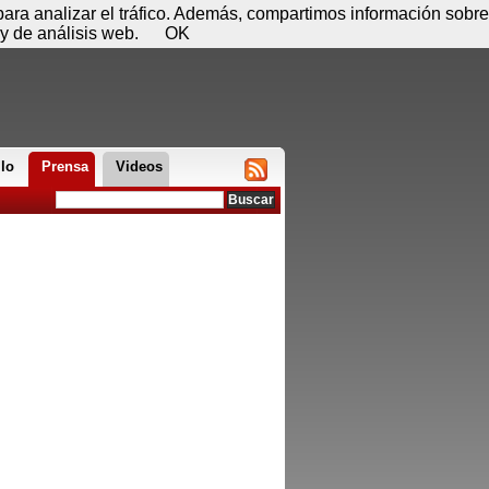
 09 de agosto - 07:15
Registrar
Conectar
 para analizar el tráfico. Además, compartimos información sobre
y de análisis web.
OK
llo
Prensa
Videos