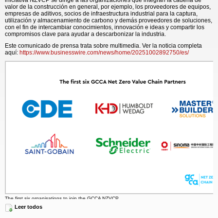
iniciativa NZVCP se dirige a las organizaciones que integran la cadena de
valor de la construcción en general, por ejemplo, los proveedores de equipos,
empresas de aditivos, socios de infraestructura industrial para la captura,
utilización y almacenamiento de carbono y demás proveedores de soluciones,
con el fin de intercambiar conocimientos, innovación e ideas y compartir los
compromisos clave para ayudar a descarbonizar la industria.
Este comunicado de prensa trata sobre multimedia. Ver la noticia completa
aquí:
https://www.businesswire.com/news/home/20251002892750/es/
The first six organisations to join the GCCA NZVCP
Leer todos
Dominik von Achten, presidente de la GGCA y presidente del Directorio de
Heidelberg Materials, comentó al respecto:
“Nuestra industria se ha