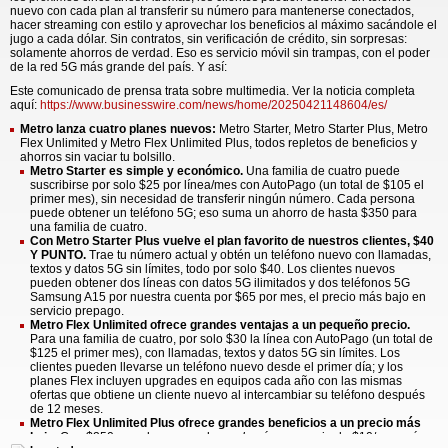
nuevo con cada plan al transferir su número para mantenerse conectados,
hacer streaming con estilo y aprovechar los beneficios al máximo sacándole el
jugo a cada dólar. Sin contratos, sin verificación de crédito, sin sorpresas:
solamente ahorros de verdad. Eso es servicio móvil sin trampas, con el poder
de la red 5G más grande del país. Y así:
Este comunicado de prensa trata sobre multimedia. Ver la noticia completa
aquí:
https://www.businesswire.com/news/home/20250421148604/es/
Metro lanza cuatro planes nuevos:
Metro Starter, Metro Starter Plus, Metro
Flex Unlimited y Metro Flex Unlimited Plus, todos repletos de beneficios y
ahorros sin vaciar tu bolsillo.
Metro Starter es simple y económico.
Una familia de cuatro puede
suscribirse por solo $25 por línea/mes con AutoPago (un total de $105 el
primer mes), sin necesidad de transferir ningún número. Cada persona
puede obtener un teléfono 5G; eso suma un ahorro de hasta $350 para
una familia de cuatro.
Con Metro Starter Plus vuelve el plan favorito de nuestros clientes, $40
Y PUNTO.
Trae tu número actual y obtén un teléfono nuevo con llamadas,
textos y datos 5G sin límites, todo por solo $40. Los clientes nuevos
pueden obtener dos líneas con datos 5G ilimitados y dos teléfonos 5G
Samsung A15 por nuestra cuenta por $65 por mes, el precio más bajo en
servicio prepago.
Metro Flex Unlimited ofrece grandes ventajas a un pequeño precio.
Para una familia de cuatro, por solo $30 la línea con AutoPago (un total de
$125 el primer mes), con llamadas, textos y datos 5G sin límites. Los
clientes pueden llevarse un teléfono nuevo desde el primer día; y los
planes Flex incluyen upgrades en equipos cada año con las mismas
ofertas que obtiene un cliente nuevo al intercambiar su teléfono después
de 12 meses.
Metro Flex Unlimited Plus ofrece grandes beneficios a un precio más
bajo.
Con $250 en valor agregado y,
además
, un precio de $10/mes más