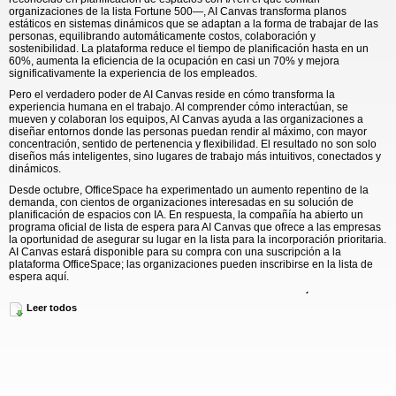
organizaciones de la lista Fortune 500—, AI Canvas transforma planos
estáticos en sistemas dinámicos que se adaptan a la forma de trabajar de las
personas, equilibrando automáticamente costos, colaboración y
sostenibilidad. La plataforma reduce el tiempo de planificación hasta en un
60%, aumenta la eficiencia de la ocupación en casi un 70% y mejora
significativamente la experiencia de los empleados.
Pero el verdadero poder de AI Canvas reside en cómo transforma la
experiencia humana en el trabajo. Al comprender cómo interactúan, se
mueven y colaboran los equipos, AI Canvas ayuda a las organizaciones a
diseñar entornos donde las personas puedan rendir al máximo, con mayor
concentración, sentido de pertenencia y flexibilidad. El resultado no son solo
diseños más inteligentes, sino lugares de trabajo más intuitivos, conectados y
dinámicos.
Desde octubre, OfficeSpace ha experimentado un aumento repentino de la
demanda, con cientos de organizaciones interesadas en su solución de
planificación de espacios con IA. En respuesta, la compañía ha abierto un
programa oficial de lista de espera para AI Canvas que ofrece a las empresas
la oportunidad de asegurar su lugar en la lista para la incorporación prioritaria.
AI Canvas estará disponible para su compra con una suscripción a la
plataforma OfficeSpace; las organizaciones pueden inscribirse en la lista de
espera aquí.
Reimaginar el lugar de trabajo como un sistema en evolución con
Leer todos
capacidades agénticas de primera clase
“AI Canvas y todas nuestras futuras soluciones de IA representan un punto de
inflexión para el mundo construido y el entorno laboral”, afirmó Erin Mulligan
Helgren, CEO de OfficeSpace. “Por primera vez, la gestión y la experiencia en
el entorno laboral no son reactivas, sino predictivas. Combinamos la mejor
inteligencia agéntica con una experiencia de usuario y de entorno laboral de
primera clase para ofrecer un valor mucho mayor a nuestros clientes”.