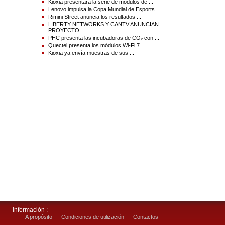
Kioxia presentará la serie de módulos de ...
Colleen Ciak
Lenovo impulsa la Copa Mundial de Esports ...
CCiak@opex.com
Rimini Street anuncia los resultados ...
+1 856.727.1100, ext. 5350
LIBERTY NETWORKS Y CANTV ANUNCIAN
+1 856.912.4952 celular
PROYECTO ...
PHC presenta las incubadoras de CO₂ con ...
Quectel presenta los módulos Wi-Fi 7 ...
Source(s) : OPEX® Corporation
Kioxia ya envía muestras de sus ...
Información :
A propósito
Condiciones de utilización
Contactos