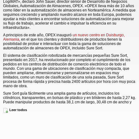
LogiMAT», declaró John Sauer, director sénior de Desarrollo de Negocios
Globales, Automatización de Almacenes, OPEX. «OPEX lleva más de 10 años
como líder en la automatización de almacenes en Norteamérica. A medida que
seguimos creciendo y ampliando nuestro alcance en toda Europa, podemos
ayudar a más clientes a encontrar soluciones de automatización para mejorar
su flujo de trabajo, acelerar el cambio e impulsar la eficiencia en su
infraestructura».
A principios de este año, OPEX inauguró
un nuevo centro en Duisburgo,
Alemania
, en el que los clientes y distribuidores de productos tienen la
posibilidad de probar e interactuar con toda la gama de soluciones de
automatización de almacenes de OPEX, incluido Sure Sort.
El sistema de clasificación robotizada de mercancías pequeñas Sure Sort,
presentado en 2017, ha revolucionado por completo el cumplimiento de los
pedidos en los centros de distribución de comercio electrónico de todo el
mundo. Con una gama de ubicaciones de clasificación muy compacta, que
pueden ampliarse, dimensionarse y personalizarse en espacios muy
limitados, como un muro de clasificación de una sola pasada, Sure Sort
procesa de forma rápida y precisa hasta 2400 artículos por hora con muy poca
mano de obra.
Sure Sort guía fácilmente una amplia gama de artículos, incluidos los
cilíndricos, transparentes, en bolsas de plástico y en blísteres de hasta 2,27 kg.
Puede manipular productos de hasta 38,1 cm de largo, 30,48 cm de ancho y
15,24 cm de alto.
Leer todos
Las aplicaciones más populares de Sure Sort incluyen:
aplicaciones de cumplimiento de pedidos para el comercio electrónico;
distribución en comercios minoristas (tiendas físicas);
clasificación/presentación de paquetes por código postal o zona postal para
reducir los gastos de envío;
preparación de kits para montar, por ejemplo, artículos del mes o kits de