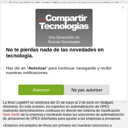
Jueves 06 de agosto - 10:35
Registrar
Conectar
Las cookies de este sitio se usan para personalizar el
contenido y los anuncios, para ofrecer funciones de medios
sociales y para analizar el tráfico. Además, compartimos
información sobre el uso que haga del sitio web con nuestros
partners de medios sociales, de publicidad y de análisis
web.
OK
Foros
Prensa
Videos
Tecnologias
>
Communicados de prensa
>
OPEX® estrena en Europa su sistema de clasificación
Hardware
> OPEX® estrena en Europa su sistema de
clasificación robótica Sure Sort®, ...
robótica Sure Sort®, líder del sector
10/05/2022 - 12:57 por
Business Wire
El «put wall», o muro de clasificación, automatizado
de OPEX se expondrá en la feria LogiMAT 2022..
OPEX® Corporation
, líder global en automatización de próxima generación
que ofrece soluciones innovadoras para la gestión automatizada de
almacenes
,
documentos y correspondencia
, expondrá por primera vez en
LogiMAT
, la mayor feria internacional de Europa de soluciones intralogísticas y
gestión de procesos.
La feria LogiMAT se celebrará del 31 de mayo al 2 de junio en Stuttgart,
Alemania. En esta ocasión, los expertos en automatización de OPEX
realizarán demostraciones continuas en directo del sistema de clasificación
Sure Sort®
de la empresa y mostrarán todas las soluciones de automatización
de almacenes de OPEX diseñadas para ayudar a las empresas a prosperar.
«Estamos encantados de llevar por primera vez nuestras soluciones a