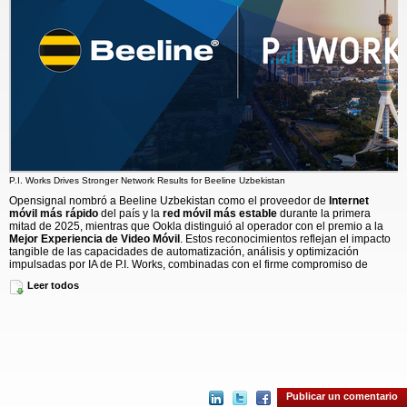
P.I. Works Drives Stronger Network Results for Beeline Uzbekistan
Opensignal nombró a Beeline Uzbekistan como el proveedor de
Internet
móvil más rápido
del país y la
red móvil más estable
durante la primera
mitad de 2025, mientras que Ookla distinguió al operador con el premio a la
Mejor Experiencia de Video Móvil
. Estos reconocimientos reflejan el impacto
tangible de las capacidades de automatización, análisis y optimización
impulsadas por IA de P.I. Works, combinadas con el firme compromiso de
Beeline Uzbekistan con la inversión y la innovación.
Leer todos
Una alianza que potencia la excelencia de red
Una estrategia conjunta orientada a incorporar inteligencia y eficiencia en las
operaciones impulsa este logro. Gracias a la automatización, a las
capacidades de autoorganización y a la observabilidad en tiempo real,
Beeline Uzbekistan agiliza sus operaciones de red y mantiene de forma
proactiva el rendimiento en un entorno multivendor y multitecnología.
La gestión de la experiencia del cliente, la optimización de la red y la
Publicar un comentario
observabilidad del rendimiento actúan de manera integrada para garantizar