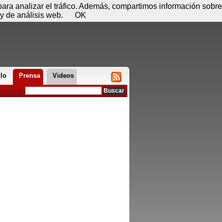
 08 de agosto - 06:31
Registrar
Conectar
 para analizar el tráfico. Además, compartimos información sobre
y de análisis web.
OK
llo
Prensa
Videos