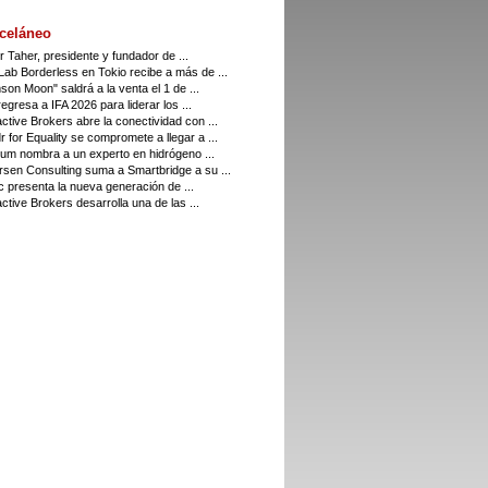
celáneo
 Taher, presidente y fundador de ...
ab Borderless en Tokio recibe a más de ...
son Moon" saldrá a la venta el 1 de ...
egresa a IFA 2026 para liderar los ...
active Brokers abre la conectividad con ...
r for Equality se compromete a llegar a ...
m nombra a un experto en hidrógeno ...
sen Consulting suma a Smartbridge a su ...
tic presenta la nueva generación de ...
active Brokers desarrolla una de las ...