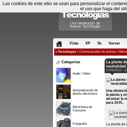
Las cookies de este sitio se usan para personalizar el conten
el uso que haga del sit
RSS & JS
Vista
XP
9x
Server
Tecnologias
>
Communicados de prensa
>
Misce
Categorías
La planta d
neutralidad
27/09/2023 - 1
Audio / Video
Automatización de
Una distinció
diseño electrónico
la planta y 
alcanzar la 
para 2035..
Electrónica de
Consumo
Fotografía
La planta de 