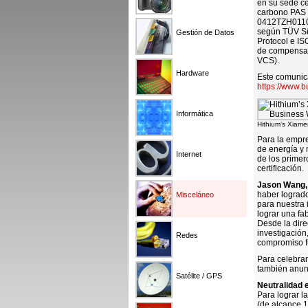
en su sede ce
carbono PAS 
0412TZH01106)
según TÜV Süd
Gestión de Datos
Protocol e IS
de compensaci
VCS).
Hardware
Este comunica
https://www.
Informática
Hithium’s Xiame
Para la empre
de energía y 
Internet
de los primer
certificación.
Jason Wang, 
haber logrado
Misceláneo
para nuestra 
lograr una fa
Desde la dir
investigación
Redes
compromiso f
Para celebrar
también anunc
Satélite / GPS
Neutralidad 
Para lograr l
(de alcance 1