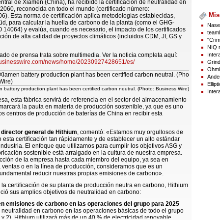
ntral de Xiamen (China), ha recibido la certificación de neutralidad en
2060, reconocida en todo el mundo (certificado número:
Mis
. Esta norma de certificación aplica metodologías establecidas,
, para calcular la huella de carbono de la planta (como el GHG-
Naser
O 14064) y evalúa, cuando es necesario, el impacto de los certificados
teamL
ón de alta calidad de proyectos climáticos (incluidos CDM, JI, GS y
"Crim
NIQ r
Inter
do de prensa trata sobre multimedia. Ver la noticia completa aquí:
businesswire.com/news/home/20230927428651/es/
Grind
Ohmiu
Ander
Ellip
n battery production plant has been certified carbon neutral. (Photo: Business Wire)
Inter
sa, esta fábrica servirá de referencia en el sector del almacenamiento
marcará la pauta en materia de producción sostenible, ya que es uno
os centros de producción de baterías de China en recibir esta
director general de Hithium
, comentó: «Estamos muy orgullosos de
 esta certificación tan rápidamente y de establecer un alto estándar
industria. El enfoque que utilizamos para cumplir los objetivos ASG y
bricación sostenible está arraigado en la cultura de nuestra empresa.
ección de la empresa hasta cada miembro del equipo, ya sea en
, ventas o en la línea de producción, consideramos que es un
undamental reducir nuestras propias emisiones de carbono».
 la certificación de su planta de producción neutra en carbono, Hithium
ió sus amplios objetivos de neutralidad en carbono:
en emisiones de carbono en las operaciones del grupo para 2025
a neutralidad en carbono en las operaciones básicas de todo el grupo
 y 2), Hithium utilizará más de un 40 % de electricidad renovable,