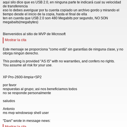
aqui silo dice que es USB 2.0, en ninguna parte te indicará cual su velocidad
de transferencia
eso lo debes averiguar por tu cuenta copiado un archivo gordo y mirando el
tiempo desde el inicio de la copia, hasta el final de ella
ten en cuenta que USB 2.0 son 480 Megabits por segundo, NO SON
megabaits(megabytes)
Bienvenidos al sitio de MVP de Microsoft
Mostrar la cita
Este mensaje se proporciona "como está" sin garantías de ninguna clase, y no
otorga ningún derecho.
This posting is provided "AS IS" with no warranties, and confers no rights.
You assume all risk for your use.
XP Pro-2600-limpia+SP2
por favor
respuestas al grupo; asi nos beneficiamos todos
no se responde personalmente
saludos
Antonio
ms mvp windowsxp shell user
"Dani" wrote in message news:
Mostrar la cita