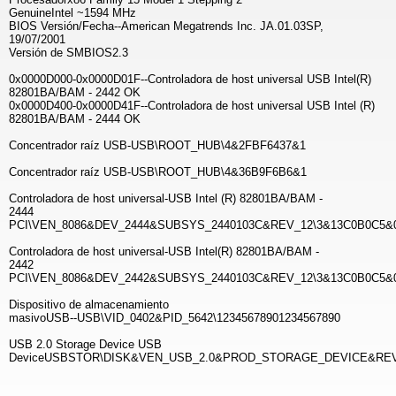
GenuineIntel ~1594 MHz
BIOS Versión/Fecha--American Megatrends Inc. JA.01.03SP,
19/07/2001
Versión de SMBIOS2.3
0x0000D000-0x0000D01F--Controladora de host universal USB Intel(R)
82801BA/BAM - 2442 OK
0x0000D400-0x0000D41F--Controladora de host universal USB Intel (R)
82801BA/BAM - 2444 OK
Concentrador raíz USB-USB\ROOT_HUB\4&2FBF6437&1
Concentrador raíz USB-USB\ROOT_HUB\4&36B9F6B6&1
Controladora de host universal-USB Intel (R) 82801BA/BAM -
2444
PCI\VEN_8086&DEV_2444&SUBSYS_2440103C&REV_12\3&13C0B0C5&
Controladora de host universal-USB Intel(R) 82801BA/BAM -
2442
PCI\VEN_8086&DEV_2442&SUBSYS_2440103C&REV_12\3&13C0B0C5&
Dispositivo de almacenamiento
masivoUSB--USB\VID_0402&PID_5642\12345678901234567890
USB 2.0 Storage Device USB
DeviceUSBSTOR\DISK&VEN_USB_2.0&PROD_STORAGE_DEVICE&REV_0