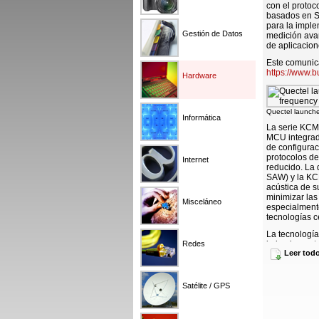
con el protoc
basados en S
para la imple
Gestión de Datos
medición avan
de aplicacion
Este comunica
https://www.
Hardware
Quectel launch
Informática
La serie KCM
MCU integrad
de configurac
protocolos de
Internet
reducido. La 
SAW) y la KCM
acústica de s
minimizar las
Misceláneo
especialment
tecnologías c
La tecnologí
Redes
la implementa
Leer tod
electricidad,
Medio, especi
Esta base ins
escenarios d
Satélite / GPS
satisfacer la
conectividad 
rango de tem