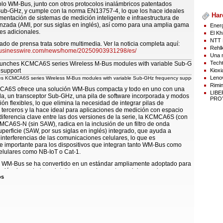
olo WM-Bus, junto con otros protocolos inalámbricos patentados
ub-GHz, y cumple con la norma EN13757-4, lo que los hace ideales
Har
mentación de sistemas de medición inteligente e infraestructura de
zada (AMI, por sus siglas en inglés), así como para una amplia gama
Energ
es adicionales.
El Kh
NTT 
do de prensa trata sobre multimedia. Ver la noticia completa aquí:
Rehlk
businesswire.com/news/home/20250903931298/es/
Una n
Techt
Kioxi
Lenov
es KCMCA6S series Wireless M-Bus modules with variable Sub-GHz frequency support
Rimin
CA6S ofrece una solución WM-Bus compacta y todo en uno con una
LIB
a, un transceptor Sub-GHz, una pila de software incorporada y modos
PROY
ión flexibles, lo que elimina la necesidad de integrar pilas de
 terceros y la hace ideal para aplicaciones de medición con espacio
diferencia clave entre las dos versiones de la serie, la KCMCA6S (con
CA6S-N (sin SAW), radica en la inclusión de un filtro de onda
uperficie (SAW, por sus siglas en inglés) integrado, que ayuda a
 interferencias de las comunicaciones celulares, lo que es
e importante para los dispositivos que integran tanto WM-Bus como
elulares como NB-IoT o Cat-1.
a WM-Bus se ha convertido en un estándar ampliamente adoptado para
ción de contadores inteligentes en los sectores del agua, la
os
 el gas y la calefacción en toda Europa y algunos países de Oriente
almente como facilitador de la conectividad para los sistemas AMI.
talada para la tecnología demuestra su amplia aplicabilidad a otros
e conectividad de la IoT. La serie KCMCA6S se ha lanzado para
s necesidades de los desarrolladores de módulos que ofrezcan
en la frecuencia variable Sub-GHz, además de múltiples interfaces, un
peratura de funcionamiento de -40 °C a +85 °C y un tamaño compacto.