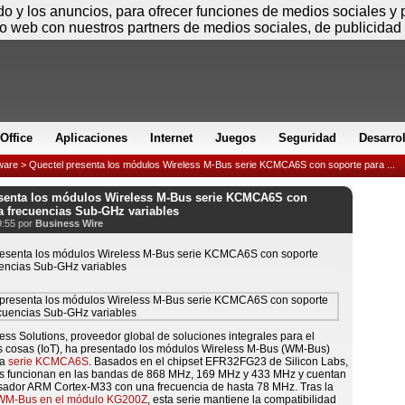
Sábado
ido y los anuncios, para ofrecer funciones de medios sociales y
io web con nuestros partners de medios sociales, de publicidad 
Office
Aplicaciones
Internet
Juegos
Seguridad
Desarro
ware
> Quectel presenta los módulos Wireless M-Bus serie KCMCA6S con soporte para ...
esenta los módulos Wireless M-Bus serie KCMCA6S con
a frecuencias Sub-GHz variables
9:55 por
Business Wire
ess Solutions, proveedor global de soluciones integrales para el
as cosas (IoT), ha presentado los módulos Wireless M-Bus (WM-Bus)
la
serie KCMCA6S
. Basados en el chipset EFR32FG23 de Silicon Labs,
s funcionan en las bandas de 868 MHz, 169 MHz y 433 MHz y cuentan
sador ARM Cortex-M33 con una frecuencia de hasta 78 MHz. Tras la
 WM-Bus en el módulo KG200Z
, esta serie mantiene la compatibilidad