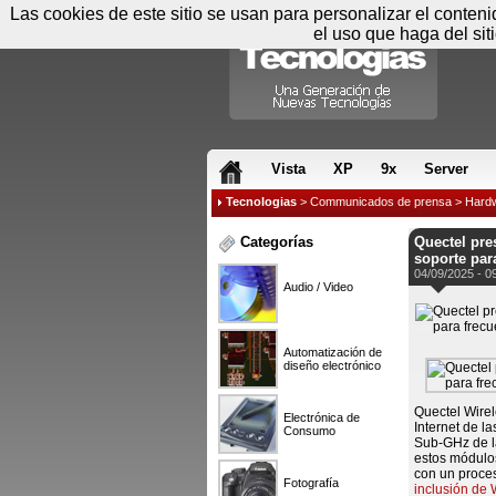
Las cookies de este sitio se usan para personalizar el conten
el uso que haga del sit
RSS & JS
Vista
XP
9x
Server
Tecnologias
>
Communicados de prensa
>
Hard
Categorías
Quectel pr
soporte par
04/09/2025 - 0
Audio / Video
Automatización de
diseño electrónico
Quectel Wirel
Electrónica de
Internet de l
Consumo
Sub-GHz de 
estos módulo
con un proce
Fotografía
inclusión de