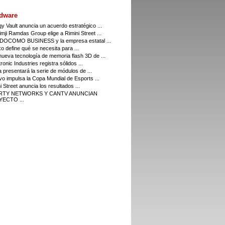
dware
y Vault anuncia un acuerdo estratégico ...
imji Ramdas Group elige a Rimini Street ...
DOCOMO BUSINESS y la empresa estatal ...
o define qué se necesita para ...
ueva tecnología de memoria flash 3D de ...
ronic Industries registra sólidos ...
a presentará la serie de módulos de ...
o impulsa la Copa Mundial de Esports ...
i Street anuncia los resultados ...
ERTY NETWORKS Y CANTV ANUNCIAN
ECTO ...