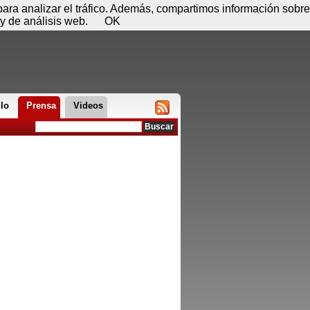
 08 de agosto - 14:51
Registrar
Conectar
 para analizar el tráfico. Además, compartimos información sobre
y de análisis web.
OK
llo
Prensa
Videos