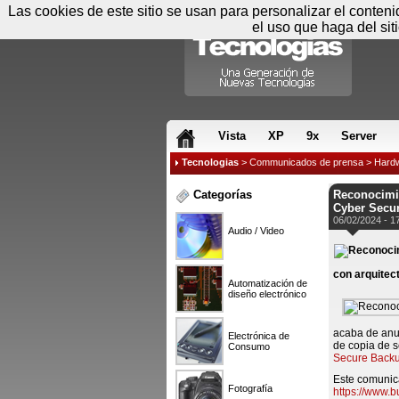
Las cookies de este sitio se usan para personalizar el conten
el uso que haga del sit
RSS & JS
Vista
XP
9x
Server
Tecnologias
>
Communicados de prensa
>
Hard
Categorías
Reconocimie
Cyber Secur
06/02/2024 - 1
Audio / Video
con arquitect
Automatización de
diseño electrónico
acaba de anu
Electrónica de
de copia de 
Consumo
Secure Backu
Este comunica
Fotografía
https://www.