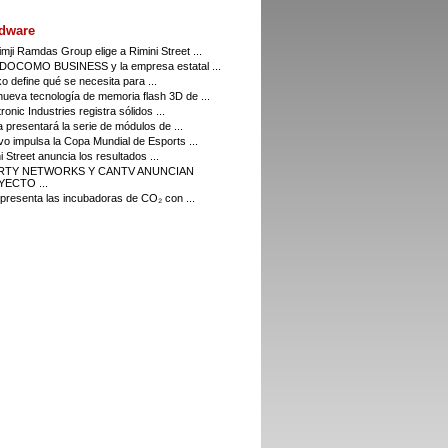
dware
imji Ramdas Group elige a Rimini Street ...
DOCOMO BUSINESS y la empresa estatal ...
o define qué se necesita para ...
ueva tecnología de memoria flash 3D de ...
ronic Industries registra sólidos ...
a presentará la serie de módulos de ...
o impulsa la Copa Mundial de Esports ...
i Street anuncia los resultados ...
ERTY NETWORKS Y CANTV ANUNCIAN
ECTO ...
resenta las incubadoras de CO₂ con ...