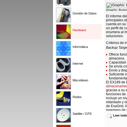
(Graphic: Busin
Gestión de Datos
El informe de
principales o
cuenta en su 
un perfil de 
Hardware
enumera al m
soluciones.
Criterios de 
Informática
Backup Target
Ofrece func
almacena.
Capacidad 
Internet
Se envía co
Envío y dis
Suficiente 
fundamenta
Misceláneo
El EX189 de 
almacenamien
gracias a su 
funciones de
Redes
incluye un niv
retardado y o
de ExaGrid, l
ingeniero de 
Satélite / GPS
diferenciador
Leer tod
"En ExaGrid 
DCIG", declar