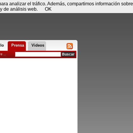
 07 de agosto - 22:16
Registrar
Conectar
 para analizar el tráfico. Además, compartimos información sobre
y de análisis web.
OK
llo
Prensa
Videos
 ...