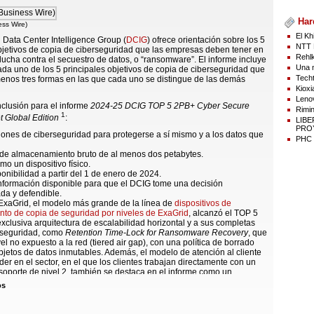
Har
ess Wire)
El Kh
l Data Center Intelligence Group (
DCIG
) ofrece orientación sobre los 5
NTT 
bjetivos de copia de ciberseguridad que las empresas deben tener en
Rehlk
lucha contra el secuestro de datos, o “ransomware”. El informe incluye
Una n
cada uno de los 5 principales objetivos de copia de ciberseguridad que
Techt
enos tres formas en las que cada uno se distingue de las demás
Kioxi
Lenov
inclusión para el informe
2024-25 DCIG TOP 5 2PB+ Cyber Secure
Rimin
1
 Global Edition
:
LIB
PROY
iones de ciberseguridad para protegerse a sí mismo y a los datos que
PHC p
de almacenamiento bruto de al menos dos petabytes.
mo un dispositivo físico.
ponibilidad a partir del 1 de enero de 2024.
información disponible para que el DCIG tome una decisión
da y defendible.
ExaGrid, el modelo más grande de la línea de
dispositivos de
to de copia de seguridad por niveles de ExaGrid
, alcanzó el TOP 5
exclusiva arquitectura de escalabilidad horizontal y a sus completas
 seguridad, como
Retention Time-Lock for Ransomware Recovery
, que
el no expuesto a la red (tiered air gap), con una política de borrado
bjetos de datos inmutables. Además, el modelo de atención al cliente
íder en el sector, en el que los clientes trabajan directamente con un
soporte de nivel 2, también se destaca en el informe como un
 clave de otros objetivos de copia de seguridad.
os
estamos encantados de haber sido nombrados en el Informe TOP 5 del
ó Bill Andrews, presidente y director ejecutivo de ExaGrid.