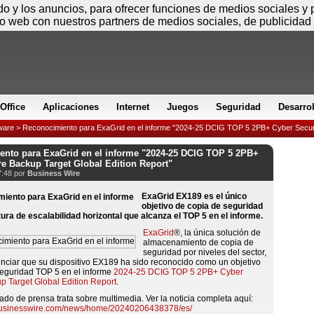
Viernes
ido y los anuncios, para ofrecer funciones de medios sociales y
io web con nuestros partners de medios sociales, de publicidad 
Office
Aplicaciones
Internet
Juegos
Seguridad
Desarro
ware
> Reconocimiento para ExaGrid en el informe "2024-25 DCIG TOP 5 2PB+ Cyber Secure
nto para ExaGrid en el informe "2024-25 DCIG TOP 5 2PB+
e Backup Target Global Edition Report"
7:48 por
Business Wire
ExaGrid EX189 es el único
objetivo de copia de seguridad
ura de escalabilidad horizontal que alcanza el TOP 5 en el informe.
ExaGrid
®, la única solución de
almacenamiento de copia de
seguridad por niveles del sector,
nciar que su dispositivo EX189 ha sido reconocido como un objetivo
seguridad TOP 5 en el informe
2024-25 DCIG TOP 5 2PB+ Cyber
p Target Global Edition Report
.
do de prensa trata sobre multimedia. Ver la noticia completa aquí:
businesswire.com/news/home/20240206438378/es/