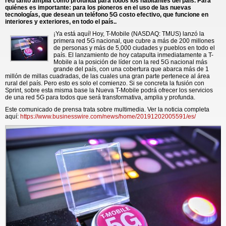
red tanto amplia como profunda para todos los habitantes del país. Para
quiénes es importante: para los pioneros en el uso de las nuevas
tecnologías, que desean un teléfono 5G costo efectivo, que funcione en
interiores y exteriores, en todo el país..
¡Ya está aquí! Hoy, T-Mobile (NASDAQ: TMUS) lanzó la
primera red 5G nacional, que cubre a más de 200 millones
de personas y más de 5,000 ciudades y pueblos en todo el
país. El lanzamiento de hoy catapulta inmediatamente a T-
Mobile a la posición de líder con la red 5G nacional más
grande del país, con una cobertura que abarca más de 1
millón de millas cuadradas, de las cuales una gran parte pertenece al área
rural del país. Pero esto es solo el comienzo. Si se concreta la fusión con
Sprint, sobre esta misma base la Nueva T-Mobile podrá ofrecer los servicios
de una red 5G para todos que será transformativa, amplia y profunda.
Este comunicado de prensa trata sobre multimedia. Ver la noticia completa
aquí:
https://www.businesswire.com/news/home/20191202005591/es/