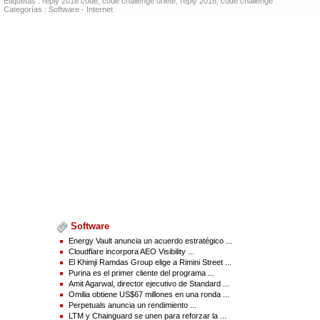
Etiquetas :
reply 2018 code
,
code challenge unete
,
reply 2018
,
code challenge
http://www.businesswire.com/news/home/20180219005222/es/
Categorías :
Software
-
Internet
Contacts :
Reply
Medios:
Fabio Zappelli
f.zappelli@reply.com
o
Roberta Giani
r.giani@reply.com
Source(s) : Reply
Software
Energy Vault anuncia un acuerdo estratégico ...
Cloudflare incorpora AEO Visibility ...
El Khimji Ramdas Group elige a Rimini Street ...
Purina es el primer cliente del programa ...
Amit Agarwal, director ejecutivo de Standard ...
Omilia obtiene US$67 millones en una ronda ...
Perpetuals anuncia un rendimiento ...
LTM y Chainguard se unen para reforzar la ...