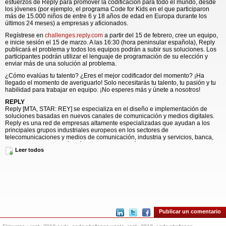
esfuerzos de Reply para promover la codificación para todo el mundo, desde
los jóvenes (por ejemplo, el programa Code for Kids en el que participaron
más de 15.000 niños de entre 6 y 18 años de edad en Europa durante los
últimos 24 meses) a empresas y aficionados.
Regístrese en
challenges.reply.com
a partir del 15 de febrero, cree un equipo,
e inicie sesión el 15 de marzo. A las 16:30 (hora peninsular española), Reply
publicará el problema y todos los equipos podrán a subir sus soluciones. Los
participantes podrán utilizar el lenguaje de programación de su elección y
enviar más de una solución al problema.
¿Cómo evalúas tu talento? ¿Eres el mejor codificador del momento? ¡Ha
llegado el momento de averiguarlo! Solo necesitarás tu talento, tu pasión y tu
habilidad para trabajar en equipo. ¡No esperes más y únete a nosotros!
REPLY
Reply [MTA, STAR: REY] se especializa en el diseño e implementación de
soluciones basadas en nuevos canales de comunicación y medios digitales.
Reply es una red de empresas altamente especializadas que ayudan a los
principales grupos industriales europeos en los sectores de
telecomunicaciones y medios de comunicación, industria y servicios, banca,
seguros y administración pública, en la definición y desarrollo de modelos
Leer todos
comerciales listos para los nuevos paradigmas de grandes datos, informática
en la nube, medios digitales e internet de las cosas. Reply ofrece servicios de
consultoría, integración de sistemas y servicios digitales.
www.reply.com
El comunicado en el idioma original, es la versión oficial y autorizada del
mismo. La traducción es solamente un medio de ayuda y deberá
ser comparada con el texto en idioma original, que es la única versión del
texto que tendrá validez legal.
Publicar un comentario
Vea la versión original en businesswire.com: