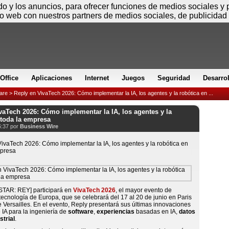
Sábado
ido y los anuncios, para ofrecer funciones de medios sociales y
io web con nuestros partners de medios sociales, de publicidad 
Office
Aplicaciones
Internet
Juegos
Seguridad
Desarro
are
> Reply en VivaTech 2026: Cómo implementar la IA, los agentes y la robótica en ...
vaTech 2026: Cómo implementar la IA, los agentes y la
 toda la empresa
6:37 por
Business Wire
STAR: REY] participará en
VivaTech 2026
, el mayor evento de
tecnología de Europa, que se celebrará del 17 al 20 de junio en Paris
 Versailles. En el evento, Reply presentará sus últimas innovaciones
 IA para la ingeniería de
software
,
experiencias
basadas en IA,
datos
strial
.