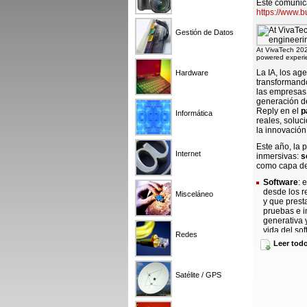
Este comunica
https://www.
Gestión de Datos
At VivaTech 2026
powered experie
La IA, los ag
Hardware
transformando
las empresas 
generación de
Reply en el
p
Informática
reales, soluc
la innovación
Este año, la 
Internet
inmersivas:
s
como capa de
Software
: 
desde los r
Misceláneo
y que prest
pruebas e i
generativa 
vida del sof
Redes
documentaci
Leer tod
en acción.
Datos
: age
transforman
Satélite / GPS
documentado
cómo la IA 
en
informes