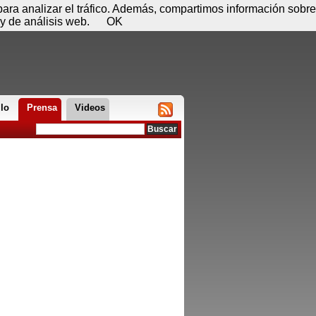
 08 de agosto - 01:29
Registrar
Conectar
 para analizar el tráfico. Además, compartimos información sobre
y de análisis web.
OK
llo
Prensa
Videos