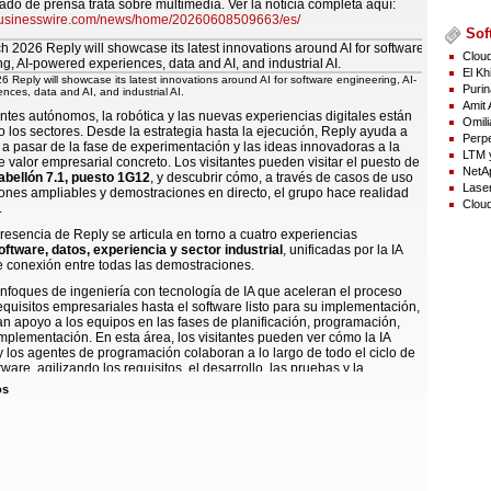
do de prensa trata sobre multimedia. Ver la noticia completa aquí:
businesswire.com/news/home/20260608509663/es/
Sof
Cloud
El Kh
 Reply will showcase its latest innovations around AI for software engineering, AI-
Purin
nces, data and AI, and industrial AI.
Amit 
entes autónomos, la robótica y las nuevas experiencias digitales están
Omili
 los sectores. Desde la estrategia hasta la ejecución, Reply ayuda a
Perpe
a pasar de la fase de experimentación y las ideas innovadoras a la
LTM y
 valor empresarial concreto. Los visitantes pueden visitar el puesto de
NetAp
abellón 7.1, puesto 1G12
, y descubrir cómo, a través de casos de uso
Laser
iones ampliables y demostraciones en directo, el grupo hace realidad
Cloud
.
presencia de Reply se articula en torno a cuatro experiencias
oftware, datos, experiencia y sector industrial
, unificadas por la IA
 conexión entre todas las demostraciones.
enfoques de ingeniería con tecnología de IA que aceleran el proceso
equisitos empresariales hasta el software listo para su implementación,
an apoyo a los equipos en las fases de planificación, programación,
mplementación. En esta área, los visitantes pueden ver cómo la IA
y los agentes de programación colaboran a lo largo de todo el ciclo de
tware, agilizando los requisitos, el desarrollo, las pruebas y la
ón en un único flujo de trabajo: el modelo
Silicon Shoring
de Reply
os
ntes inteligentes y capacidades de ingeniería de plataformas que
 entornos de datos empresariales complejos en conjuntos de datos
s y preparados para la IA. Las demostraciones en directo muestran
generativa puede convertir señales del sector minorista a gran escala
 listos para la alta dirección
mediante datos estructurados,