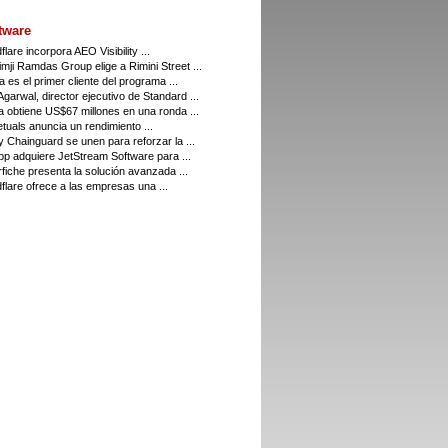
tware
flare incorpora AEO Visibility ...
imji Ramdas Group elige a Rimini Street ...
a es el primer cliente del programa ...
Agarwal, director ejecutivo de Standard ...
a obtiene US$67 millones en una ronda ...
tuals anuncia un rendimiento ...
 Chainguard se unen para reforzar la ...
p adquiere JetStream Software para ...
fiche presenta la solución avanzada ...
flare ofrece a las empresas una ...