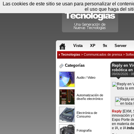
Las cookies de este sitio se usan para personalizar el conten
el uso que haga del sit
RSS & JS
Vista
XP
9x
Server
Tecnologias
>
Communicados de prensa
>
Softw
Categorías
Reply en Vi
robótica en
09/06/2026 - 0
Audio / Video
Automatización de
diseño electrónico
Reply
[EXM, 
Electrónica de
innovación y 
Consumo
Expo Porte de
en materia de
e IA, e IA
indu
Fotografía