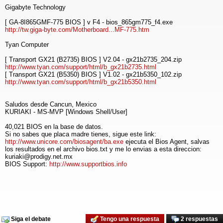
Gigabyte Technology
[ GA-8I865GMF-775 BIOS ] v F4 - bios_865gm775_f4.exe
http://tw.giga-byte.com/Motherboard...MF-775.htm
Tyan Computer
[ Transport GX21 (B2735) BIOS ] V2.04 - gx21b2735_204.zip
http://www.tyan.com/support/html/b_gx21b2735.html
[ Transport GX21 (B5350) BIOS ] V1.02 - gx21b5350_102.zip
http://www.tyan.com/support/html/b_gx21b5350.html
Saludos desde Cancun, Mexico
KURIAKI - MS-MVP [Windows Shell/User]
40,021 BIOS en la base de datos.
Si no sabes que placa madre tienes, sigue este link:
http://www.unicore.com/biosagent/ba.exe
ejecuta el Bios Agent, salvas
los resultados en el archivo bios.txt y me lo envias a esta direccion:
kuriaki@prodigy.net.mx
BIOS Support:
http://www.supportbios.info
Siga el debate
Tengo una respuesta
2 respuestas