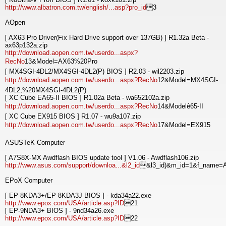
http://www.albatron.com.tw/english/...asp?pro_id
3
AOpen
[ AX63 Pro Driver(Fix Hard Drive support over 137GB) ] R1.32a Beta -
ax63p132a.zip
http://download.aopen.com.tw/userdo...aspx?
RecNo
13&Model=AX63%20Pro
[ MX4SGI-4DL2/MX4SGI-4DL2(P) BIOS ] R2.03 - wil2203.zip
http://download.aopen.com.tw/userdo...aspx?RecNo
12&Model=MX4SGI-
4DL2;%20MX4SGI-4DL2(P)
[ XC Cube EA65-II BIOS ] R1.02a Beta - wa652102a.zip
http://download.aopen.com.tw/userdo...aspx?RecNo
14&Modelê65-II
[ XC Cube EX915 BIOS ] R1.07 - wu9a107.zip
http://download.aopen.com.tw/userdo...aspx?RecNo
17&Model=EX915
ASUSTeK Computer
[ A7S8X-MX Awdflash BIOS update tool ] V1.06 - Awdflash106.zip
http://www.asus.com/support/downloa...&l2_id
&l3_id)&m_id=1&f_name=A
EPoX Computer
[ EP-8KDA3+/EP-8KDA3J BIOS ] - kda34a22.exe
http://www.epox.com/USA/article.asp?ID
21
[ EP-9NDA3+ BIOS ] - 9nd34a26.exe
http://www.epox.com/USA/article.asp?ID
22