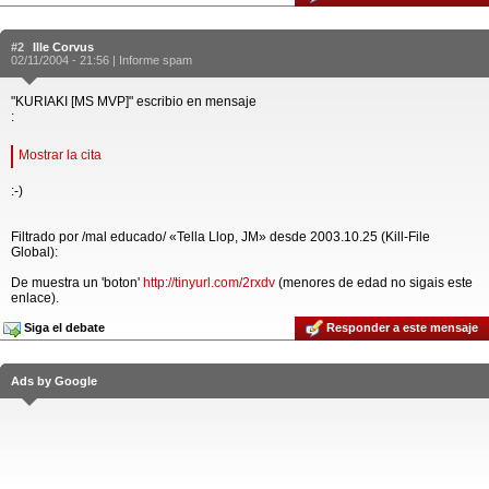
#2
Ille Corvus
02/11/2004 - 21:56 |
Informe spam
"KURIAKI [MS MVP]" escribio en mensaje
:
Mostrar la cita
:-)
Filtrado por /mal educado/ «Tella Llop, JM» desde 2003.10.25 (Kill-File
Global):
De muestra un 'boton'
http://tinyurl.com/2rxdv
(menores de edad no sigais este
enlace).
Siga el debate
Responder a este mensaje
Ads by Google