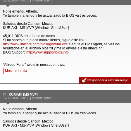
17/11/2004 - 00:53 |
Informe spam
No te entendi, Alfredo.
Yo tambien la tengo y he actualizado la BIOS ya tres veces.
Saludos desde Cancun, Mexico
KURIAKI - MS-MVP [Windows Shell/User]
45,011 BIOS en la base de datos.
Si no sabes que placa madre tienes, sigue este link:
http://www.unicore.com/biosagent/ba.exe
ejecuta el Bios Agent, salvas los
resultados en el archivo bios.txt y me lo envias a esta direccion:
BIOS Support:
http://www.supportbios.info
"Alfredo Forte" wrote in message news:
Mostrar la cita
Responder a este mensaje
#4
KURIAKI [MS MVP]
17/11/2004 - 00:53 |
Informe spam
No te entendi, Alfredo.
Yo tambien la tengo y he actualizado la BIOS ya tres veces.
Saludos desde Cancun, Mexico
KURIAKI - MS-MVP [Windows Shell/User]