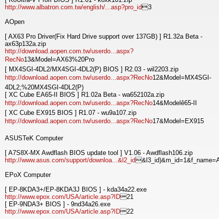
http://www.albatron.com.tw/english/...asp?pro_id
3
AOpen
[ AX63 Pro Driver(Fix Hard Drive support over 137GB) ] R1.32a Beta -
ax63p132a.zip
http://download.aopen.com.tw/userdo...aspx?
RecNo
13&Model=AX63%20Pro
[ MX4SGI-4DL2/MX4SGI-4DL2(P) BIOS ] R2.03 - wil2203.zip
http://download.aopen.com.tw/userdo...aspx?RecNo
12&Model=MX4SGI-
4DL2;%20MX4SGI-4DL2(P)
[ XC Cube EA65-II BIOS ] R1.02a Beta - wa652102a.zip
http://download.aopen.com.tw/userdo...aspx?RecNo
14&Modelê65-II
[ XC Cube EX915 BIOS ] R1.07 - wu9a107.zip
http://download.aopen.com.tw/userdo...aspx?RecNo
17&Model=EX915
ASUSTeK Computer
[ A7S8X-MX Awdflash BIOS update tool ] V1.06 - Awdflash106.zip
http://www.asus.com/support/downloa...&l2_id
&l3_id)&m_id=1&f_name=A
EPoX Computer
[ EP-8KDA3+/EP-8KDA3J BIOS ] - kda34a22.exe
http://www.epox.com/USA/article.asp?ID
21
[ EP-9NDA3+ BIOS ] - 9nd34a26.exe
http://www.epox.com/USA/article.asp?ID
22