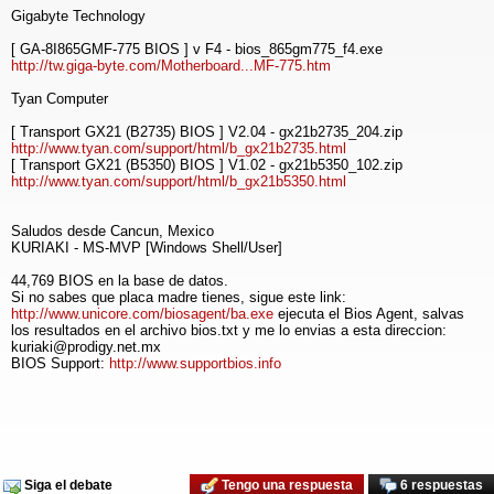
Gigabyte Technology
[ GA-8I865GMF-775 BIOS ] v F4 - bios_865gm775_f4.exe
http://tw.giga-byte.com/Motherboard...MF-775.htm
Tyan Computer
[ Transport GX21 (B2735) BIOS ] V2.04 - gx21b2735_204.zip
http://www.tyan.com/support/html/b_gx21b2735.html
[ Transport GX21 (B5350) BIOS ] V1.02 - gx21b5350_102.zip
http://www.tyan.com/support/html/b_gx21b5350.html
Saludos desde Cancun, Mexico
KURIAKI - MS-MVP [Windows Shell/User]
44,769 BIOS en la base de datos.
Si no sabes que placa madre tienes, sigue este link:
http://www.unicore.com/biosagent/ba.exe
ejecuta el Bios Agent, salvas
los resultados en el archivo bios.txt y me lo envias a esta direccion:
kuriaki@prodigy.net.mx
BIOS Support:
http://www.supportbios.info
Siga el debate
Tengo una respuesta
6 respuestas