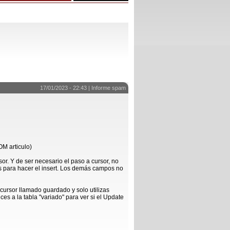
17/01/2023 - 22:43 |
Informe spam
M articulo)
sor. Y de ser necesario el paso a cursor, no
as para hacer el insert. Los demás campos no
 cursor llamado guardado y solo utilizas
ces a la tabla "variado" para ver si el Update