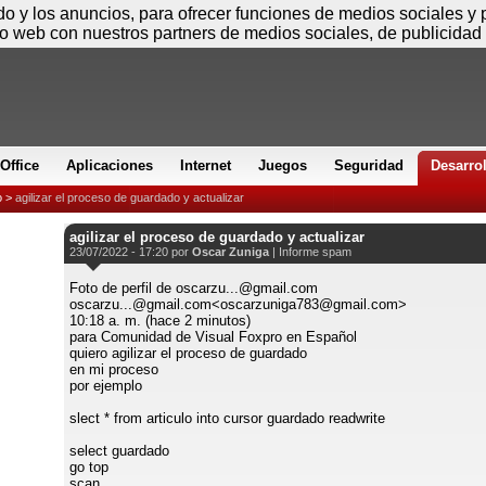
Sábado
ido y los anuncios, para ofrecer funciones de medios sociales y
io web con nuestros partners de medios sociales, de publicidad 
Office
Aplicaciones
Internet
Juegos
Seguridad
Desarro
o
>
agilizar el proceso de guardado y actualizar
agilizar el proceso de guardado y actualizar
23/07/2022 - 17:20 por
Oscar Zuniga
|
Informe spam
Foto de perfil de oscarzu...@gmail.com
oscarzu...@gmail.com<oscarzuniga783@gmail.com>
10:18 a. m. (hace 2 minutos)
para Comunidad de Visual Foxpro en Español
quiero agilizar el proceso de guardado
en mi proceso
por ejemplo
slect * from articulo into cursor guardado readwrite
select guardado
go top
scan