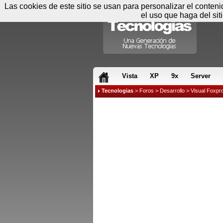
Las cookies de este sitio se usan para personalizar el conten
el uso que haga del sit
RSS & JS
Vista
XP
9x
Server
Tecnologias
>
Foros
>
Desarrollo
>
Visual Foxpr