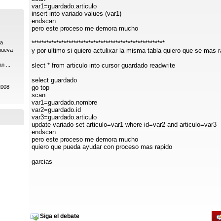
var1=guardado.articulo
insert into variado values (var1)
endscan
pero este proceso me demora mucho
ia
******************************************************
nueva
y por ultimo si quiero actulixar la misma tabla quiero que se mas 
n ...
slect * from articulo into cursor guardado readwrite
select guardado
2008
go top
scan
var1=guardado.nombre
var2=guardado.id
var3=guardado.articulo
update variado set articulo=var1 where id=var2 and articulo=var3
endscan
pero este proceso me demora mucho
quiero que pueda ayudar con proceso mas rapido
garcias
Siga el debate