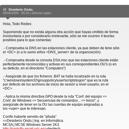
#2
Desiderio Ondo.
05/06/2008 - 09:26 |
Informe spam
Hola, Todo Redes:
Suponiendo que no exista alguna otra acción que hayas omitido de forma
involuntaria o por considerarlo irrelevante, sólo se me ocurren 4 teorías
posibles para lo que comentas:
.- Comprueba la DNS en las estaciones cliente, ya que deben de tene sólo
el <DC> (o a lo sumo el/los <DNS_server> de la organización).
.- Comprueba desde la consola DSA.msc que las estaciones cliente están
perfectamente reconocidas y activas en sus correspondientes OU's (o en
su defecto, en el directorio "Computers")
.- Asegúrate de que los ficheros .BAT se halla localizado en la ruta
"c:\windows\system32\grouppolicy\user\scripts\logon" que es la ruta
por defecto de los archivos de inicio de sesión a nivel usuario, en el
<DC>.
.- Aplica la misma directiva GPO desde la ruta "Conf. del equipo =>
Conf. de Windows => Secuencias de comandos... => Inicio", y
asegúrate de tener en la OU las cuentas de equipo asignadas a
los <user> que te interesan.
·
Confío haberte servido de "alluda"
==Desiderio Ondo | Ing. en Informática.
MCSA | MCSE Windows Server 2K3.
http://pantuflo.escet.urjc.es/
~desitech