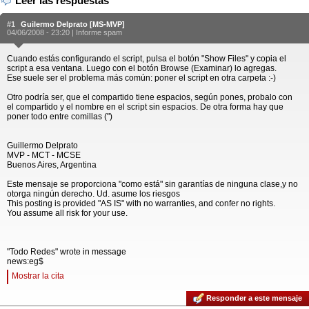
Leer las respuestas
#1
Guilermo Delprato [MS-MVP]
04/06/2008 - 23:20 |
Informe spam
Cuando estás configurando el script, pulsa el botón "Show Files" y copia el
script a esa ventana. Luego con el botón Browse (Examinar) lo agregas.
Ese suele ser el problema más común: poner el script en otra carpeta :-)
Otro podría ser, que el compartido tiene espacios, según pones, probalo con
el compartido y el nombre en el script sin espacios. De otra forma hay que
poner todo entre comillas (")
Guillermo Delprato
MVP - MCT - MCSE
Buenos Aires, Argentina
Este mensaje se proporciona "como está" sin garantías de ninguna clase,y no
otorga ningún derecho. Ud. asume los riesgos
This posting is provided "AS IS" with no warranties, and confer no rights.
You assume all risk for your use.
"Todo Redes" wrote in message
news:eg$
Mostrar la cita
Responder a este mensaje