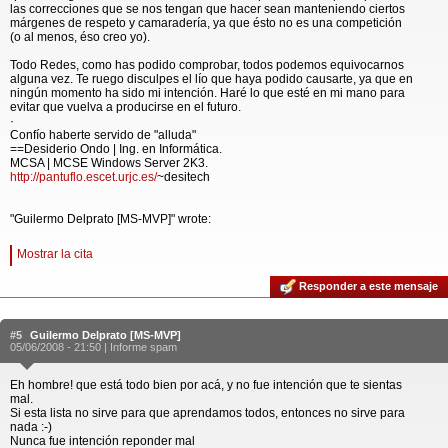
las correcciones que se nos tengan que hacer sean manteniendo ciertos
márgenes de respeto y camaradería, ya que ésto no es una competición
(o al menos, éso creo yo).
Todo Redes, como has podido comprobar, todos podemos equivocarnos
alguna vez. Te ruego disculpes el lío que haya podido causarte, ya que en
ningún momento ha sido mi intención. Haré lo que esté en mi mano para
evitar que vuelva a producirse en el futuro.
·
Confío haberte servido de "alluda"
==Desiderio Ondo | Ing. en Informática.
MCSA | MCSE Windows Server 2K3.
http://pantuflo.escet.urjc.es/
~desitech
"Guilermo Delprato [MS-MVP]" wrote:
Mostrar la cita
Responder a este mensaje
#5
Guilermo Delprato [MS-MVP]
05/06/2008 - 21:50 |
Informe spam
Eh hombre! que está todo bien por acá, y no fue intención que te sientas
mal.
Si esta lista no sirve para que aprendamos todos, entonces no sirve para
nada :-)
Nunca fue intención reponder mal