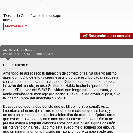
"Desiderio Ondo." wrote in message
news:
Mostrar la cita
Responder a este mensaje
#4
Desiderio Ondo.
05/06/2008 - 18:13 |
Informe spam
Hola, Guillermo:
Ante todo, te agradezco tu intención de correcciones, ya que yo mismo
aprendo mucho de ello (y créeme si te digo que escribo cada respuesta
con cierto temor a estar equivocado). Debo reconocer que tienes toda
la razón del mundo, maese Guillermo. Había hecho la "prueba" con un
cliente XP, en vez del W2k3 Ent virtual que tengo para ello mismo, y me
había extrañado tu mensaje (de hecho, DESPUES de enviar el post, tuve
la incertidumbre del directorio SYSVOL)...
Después de todo (y que conste que es MI opinión personal), es tan
importante el mensaje a transmitir como el modo en que se hace, y
en éste en concreto detecto cierta intención de reproche. Quiero creer
que estoy equivocado, y ante todo que mi intención es tan sólo la de
prestar ayuda y adquirir conocimientos con ello. Si en alguna ocasión
mi intervención ha resultado molesta, ruego me disculpes por ello, ya
que en ningún momento ha sido mi intención pero tambien pido que