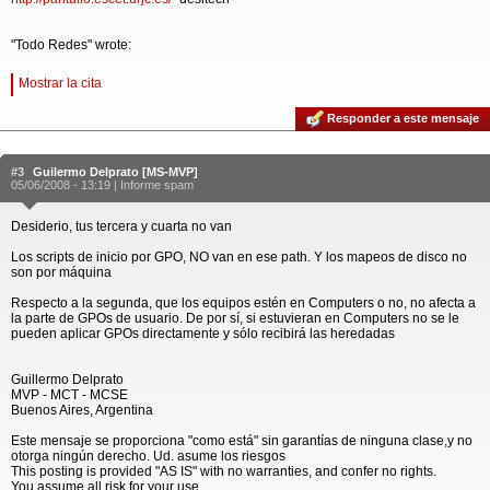
"Todo Redes" wrote:
Mostrar la cita
Responder a este mensaje
#3
Guilermo Delprato [MS-MVP]
05/06/2008 - 13:19 |
Informe spam
Desiderio, tus tercera y cuarta no van
Los scripts de inicio por GPO, NO van en ese path. Y los mapeos de disco no
son por máquina
Respecto a la segunda, que los equipos estén en Computers o no, no afecta a
la parte de GPOs de usuario. De por sí, si estuvieran en Computers no se le
pueden aplicar GPOs directamente y sólo recibirá las heredadas
Guillermo Delprato
MVP - MCT - MCSE
Buenos Aires, Argentina
Este mensaje se proporciona "como está" sin garantías de ninguna clase,y no
otorga ningún derecho. Ud. asume los riesgos
This posting is provided "AS IS" with no warranties, and confer no rights.
You assume all risk for your use.