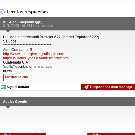
Leer las respuestas
#1
Aldo Comparini \(gt\)
24/11/2008 - 06:26 |
Informe spam
Hi! I dont understand!! Browser 6?? (Intenet Explorer 6???)
Saludos!
********************************
Aldo Comparini G
http://www.ecoarqtec.elgratissitio.com
http://usuarios.lycos.es/aldusc/index.html
Guatemala C.A
"guille" escribió en el mensaje
news:
Mostrar la cita
Siga el debate
Responder a este mensaje
Ads by Google