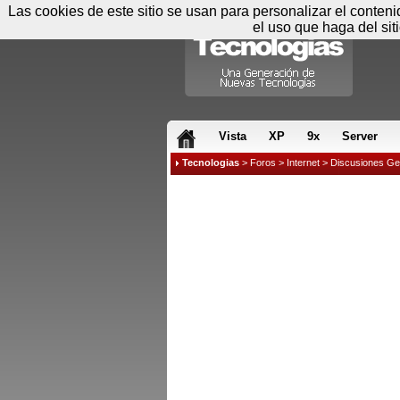
Las cookies de este sitio se usan para personalizar el conten
el uso que haga del sit
RSS & JS
Vista
XP
9x
Server
Tecnologias
>
Foros
>
Internet
>
Discusiones Ge