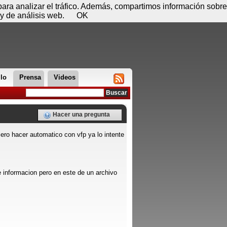
 08 de agosto - 18:48
Registrar
Conectar
 para analizar el tráfico. Además, compartimos información sobre
y de análisis web.
OK
llo
Prensa
Videos
Hacer una pregunta
iero hacer automatico con vfp ya lo intente
 informacion pero en este de un archivo