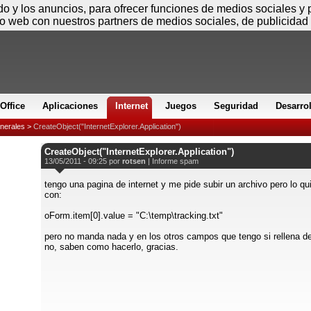
Sábado
ido y los anuncios, para ofrecer funciones de medios sociales y
io web con nuestros partners de medios sociales, de publicidad 
Office
Aplicaciones
Internet
Juegos
Seguridad
Desarro
nerales
>
CreateObject("InternetExplorer.Application")
CreateObject("InternetExplorer.Application")
13/05/2011 - 09:25 por
rotsen
|
Informe spam
tengo una pagina de internet y me pide subir un archivo pero lo qu
con:
oForm.item[0].value = "C:\temp\tracking.txt"
pero no manda nada y en los otros campos que tengo si rellena de
no, saben como hacerlo, gracias.