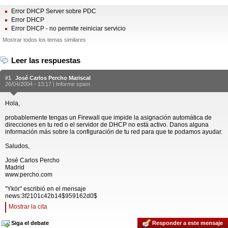
Error DHCP Server sobre PDC
Error DHCP
Error DHCP - no permite reiniciar servicio
Mostrar todos los temas similares
Leer las respuestas
#1
José Carlos Percho Mariscal
26/04/2004 - 13:17 |
Informe spam
Hola,
probablemente tengas un Firewall que impide la asignación automática de
direcciones en tu red o el servidor de DHCP no está activo. Danos alguna
información más sobre la configuración de tu red para que te podamos ayudar.
Saludos,
José Carlos Percho
Madrid
www.percho.com
"Ykör" escribió en el mensaje
news:3f2101c42b14$959162d0$
Mostrar la cita
Siga el debate
Responder a este mensaje