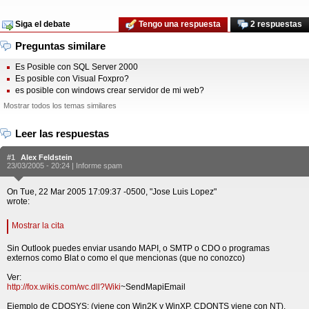
Siga el debate
Tengo una respuesta
2 respuestas
Preguntas similare
Es Posible con SQL Server 2000
Es posible con Visual Foxpro?
es posible con windows crear servidor de mi web?
Mostrar todos los temas similares
Leer las respuestas
#1
Alex Feldstein
23/03/2005 - 20:24 |
Informe spam
On Tue, 22 Mar 2005 17:09:37 -0500, "Jose Luis Lopez"
wrote:
Mostrar la cita
Sin Outlook puedes enviar usando MAPI, o SMTP o CDO o programas
externos como Blat o como el que mencionas (que no conozco)
Ver:
http://fox.wikis.com/wc.dll?Wiki
~SendMapiEmail
Ejemplo de CDOSYS: (viene con Win2K y WinXP, CDONTS viene con NT).