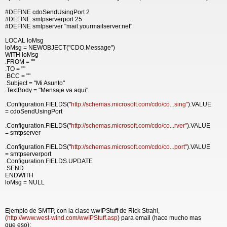
#DEFINE cdoSendUsingPort 2
#DEFINE smtpserverport 25
#DEFINE smtpserver "mail.yourmailserver.net"
LOCAL loMsg
loMsg = NEWOBJECT("CDO.Message")
WITH loMsg
.FROM = ""
.TO = ""
.BCC = ""
.Subject = "Mi Asunto"
.TextBody = "Mensaje va aqui"
.Configuration.FIELDS("
http://schemas.microsoft.com/cdo/co...sing"
).VALUE
= cdoSendUsingPort
.Configuration.FIELDS("
http://schemas.microsoft.com/cdo/co...rver"
).VALUE
= smtpserver
.Configuration.FIELDS("
http://schemas.microsoft.com/cdo/co...port"
).VALUE
= smtpserverport
.Configuration.FIELDS.UPDATE
.SEND
ENDWITH
loMsg = NULL
Ejemplo de SMTP, con la clase wwIPStuff de Rick Strahl,
(
http://www.west-wind.com/wwIPStuff.asp
) para email (hace mucho mas
que eso):