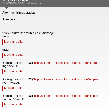
#2
Jose Luis Lopez
24/03/2005 - 00:12 |
Informe spam
Alex muchisimas gracias
Jose Luis
"Alex Feldstein" escribió en el mensaje
news:
Mostrar la cita
gratis
Mostrar la cita
.Configuration.FIELDS("
http://schemas.microsoft.com/cdo/co...ion/sendus
ing").VALUE
Mostrar la cita
.Configuration.FIELDS("
http://schemas.microsoft.com/cdo/co...ion/smtpse
rver").VALUE
Mostrar la cita
.Configuration.FIELDS("
http://schemas.microsoft.com/cdo/co...ion/smtpse
rverport").VALUE
Mostrar la cita