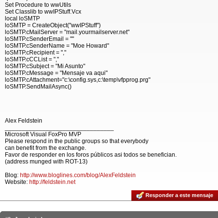
Set Procedure to wwUtils
Set Classlib to wwIPStuff.Vcx
local loSMTP
loSMTP = CreateObject("wwIPStuff")
loSMTP.cMailServer = "mail.yourmailserver.net"
loSMTP.cSenderEmail = ""
loSMTP.cSenderName = "Moe Howard"
loSMTP.cRecipient = ","
loSMTP.cCCList = ","
loSMTP.cSubject = "Mi Asunto"
loSMTP.cMessage = "Mensaje va aqui"
loSMTP.cAttachment="c:\config.sys,c:\temp\vfpprog.prg"
loSMTP.SendMailAsync()
Alex Feldstein
________________________________
Microsoft Visual FoxPro MVP
Please respond in the public groups so that everybody
can benefit from the exchange.
Favor de responder en los foros públicos asi todos se benefician.
(address munged with ROT-13)
Blog:
http://www.bloglines.com/blog/AlexFeldstein
Website:
http://feldstein.net
Responder a este mensaje