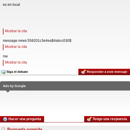
es en local
Mostrar la cita
message news:558201c3e4ea$4abcc030$
Mostrar la cita
me
Mostrar la cita
Siga el debate
Responder a este mensaje
Ads by Google
Hacer una pregunta
Tengo una respuesta
Busqueda sugerida