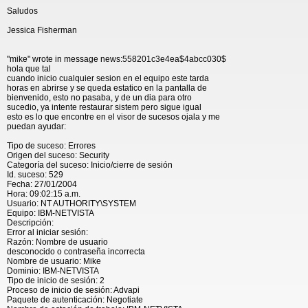
Saludos
Jessica Fisherman
"mike" wrote in message news:558201c3e4ea$4abcc030$
hola que tal
cuando inicio cualquier sesion en el equipo este tarda
horas en abrirse y se queda estatico en la pantalla de
bienvenido, esto no pasaba, y de un dia para otro
sucedio, ya intente restaurar sistem pero sigue igual
esto es lo que encontre en el visor de sucesos ojala y me
puedan ayudar:
Tipo de suceso: Errores
Origen del suceso: Security
Categoría del suceso: Inicio/cierre de sesión
Id. suceso: 529
Fecha: 27/01/2004
Hora: 09:02:15 a.m.
Usuario: NT AUTHORITY\SYSTEM
Equipo: IBM-NETVISTA
Descripción:
Error al iniciar sesión:
Razón: Nombre de usuario
desconocido o contraseña incorrecta
Nombre de usuario: Mike
Dominio: IBM-NETVISTA
Tipo de inicio de sesión: 2
Proceso de inicio de sesión: Advapi
Paquete de autenticación: Negotiate