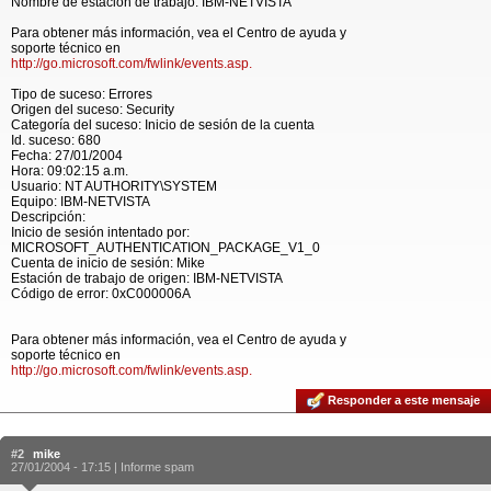
Nombre de estación de trabajo: IBM-NETVISTA
Para obtener más información, vea el Centro de ayuda y
soporte técnico en
http://go.microsoft.com/fwlink/events.asp.
Tipo de suceso: Errores
Origen del suceso: Security
Categoría del suceso: Inicio de sesión de la cuenta
Id. suceso: 680
Fecha: 27/01/2004
Hora: 09:02:15 a.m.
Usuario: NT AUTHORITY\SYSTEM
Equipo: IBM-NETVISTA
Descripción:
Inicio de sesión intentado por:
MICROSOFT_AUTHENTICATION_PACKAGE_V1_0
Cuenta de inicio de sesión: Mike
Estación de trabajo de origen: IBM-NETVISTA
Código de error: 0xC000006A
Para obtener más información, vea el Centro de ayuda y
soporte técnico en
http://go.microsoft.com/fwlink/events.asp.
Responder a este mensaje
#2
mike
27/01/2004 - 17:15 |
Informe spam