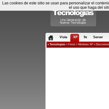
Las cookies de este sitio se usan para personalizar el conten
el uso que haga del sit
RSS & JS
Vista
XP
9x
Server
Tecnologias
>
Foros
>
Windows XP
>
Discusion