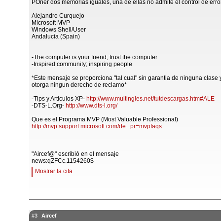
POner dos memorias iguales, una de ellas no admite el control de erro
Alejandro Curquejo
Microsoft MVP
Windows Shell/User
Andalucia (Spain)
-The computer is your friend; trust the computer
-Inspired community; inspiring people
*Este mensaje se proporciona "tal cual" sin garantia de ninguna clase 
otorga ningun derecho de reclamo*
-Tips y Articulos XP-
http://www.multingles.net/tutdescargas.htm#ALE
-DTS-L.Org-
http://www.dts-l.org/
Que es el Programa MVP (Most Valuable Professional)
http://mvp.support.microsoft.com/de...pr=mvpfaqs
"Aircef@" escribió en el mensaje
news:qZFCc.1154260$
Mostrar la cita
#3
Aircef