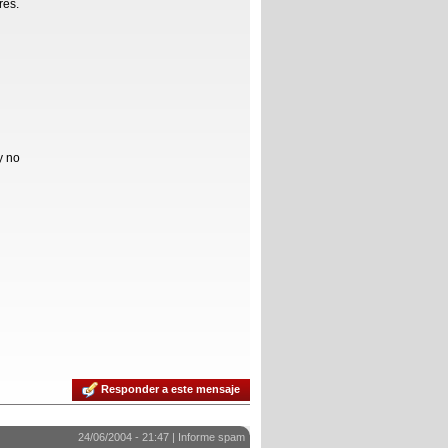
res.
y no
Responder a este mensaje
24/06/2004 - 21:47 |
Informe spam