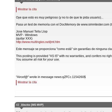
Mostrar la cita
Oye que esto es muy peligroso (y no lo de que te pida usuario)...
Pasa un test de memoria con el DocMemory de www.simmtester.com (te
Jose Manuel Tella Llop
MVP - Windows
(quitar XXX)
http://www.multingles.net/jmt.htm
Este mensaje se proporciona "como está" sin garantías de ninguna cla
This posting is provided "AS IS" with no warranties, and confers no righ
You assume all risk for your use.
"Aircef@" wrote in message news:qZFCc.1154260$
Mostrar la cita
#2
Alezito [MS MVP]