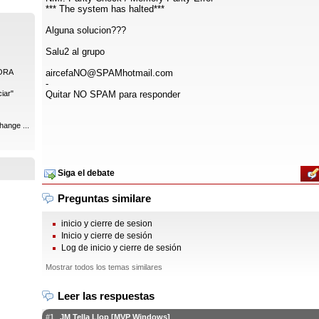
*** The system has halted***
Alguna solucion???
Salu2 al grupo
ORA
aircefaNO@SPAMhotmail.com
-
iar"
Quitar NO SPAM para responder
hange ...
Siga el debate
Preguntas similare
inicio y cierre de sesion
Inicio y cierre de sesión
Log de inicio y cierre de sesión
Mostrar todos los temas similares
Leer las respuestas
#1
JM Tella Llop [MVP Windows]