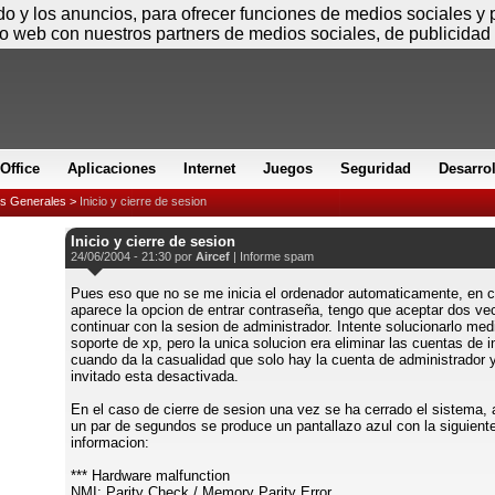
Jueves
ido y los anuncios, para ofrecer funciones de medios sociales y
io web con nuestros partners de medios sociales, de publicidad 
Office
Aplicaciones
Internet
Juegos
Seguridad
Desarro
es Generales
>
Inicio y cierre de sesion
Inicio y cierre de sesion
24/06/2004 - 21:30 por
Aircef
|
Informe spam
Pues eso que no se me inicia el ordenador automaticamente, en
aparece la opcion de entrar contraseña, tengo que aceptar dos ve
continuar con la sesion de administrador. Intente solucionarlo med
soporte de xp, pero la unica solucion era eliminar las cuentas de i
cuando da la casualidad que solo hay la cuenta de administrador y
invitado esta desactivada.
En el caso de cierre de sesion una vez se ha cerrado el sistema, 
un par de segundos se produce un pantallazo azul con la siguient
informacion:
*** Hardware malfunction
NMI: Parity Check / Memory Parity Error