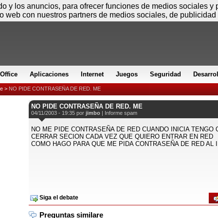
Jueves
ido y los anuncios, para ofrecer funciones de medios sociales y
io web con nuestros partners de medios sociales, de publicidad 
Office
Aplicaciones
Internet
Juegos
Seguridad
Desarro
e
>
NO PIDE CONTRASEÑA DE RED. ME
NO PIDE CONTRASEÑA DE RED. ME
04/11/2003 - 19:35 por
jimbo
|
Informe spam
NO ME PIDE CONTRASEÑA DE RED CUANDO INICIA TENGO 
CERRAR SECION CADA VEZ QUE QUIERO ENTRAR EN RED
COMO HAGO PARA QUE ME PIDA CONTRASEÑA DE RED AL I
Siga el debate
Preguntas similare