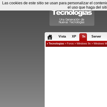
Las cookies de este sitio se usan para personalizar el conten
el uso que haga del sit
RSS & JS
Vista
XP
9x
Server
Tecnologias
>
Foros
>
Windows 9x
>
Windows M