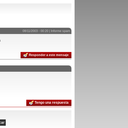
08/11/2003 - 00:20 |
Informe spam
a
Responder a este mensaje
Tengo una respuesta