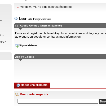
Windows ME no pide contraseña de red
Leer las respuestas
 ...
#1
Adolfo Gerardo Guzman Sanchez
Entra en el registro en la lave hkey_local_machineetwork\logon y borr
 ...
autologon, en google encontraras mas informacion
dora?
Siga el debate
Ads by Google
Hacer una pregunta
Busqueda sugerida