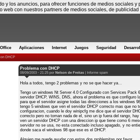
Sábado
ido y los anuncios, para ofrecer funciones de medios sociales y
io web con nuestros partners de medios sociales, de publicidad 
Office
Aplicaciones
Internet
Juegos
Seguridad
Desarro
 con DHCP
Problema con DHCP
08/09/2003 - 21:25 por
Nelson de Freitas
|
Informe spam
Hola a todos, tengo 2 problemas y no se que hacer ya...
Tengo un windows Nt Server 4.0 Configurado con Services Pack 6
servidor DHCP, WINS, DNS, ahora el problema es que configuro 
para que el servidor asigne todas las direcciones a los windows 9
tengo 5 windows que ven el servidor DHCP correcto mas que no t
configuracion, cuando le doy winipcfg me dice que el servidor DH
correcto pero no toman nada de el, sino un ip fuera del rango, hay
ven un servidor DHCP con una direccion ip que tiene como 6 me
servidor no se usa, no esta conectado incluso apagado, y no enti
donde saca el windows 98 que ese es el DHCP.
Alguien me puede ayudar con estos dos problemitas por favor