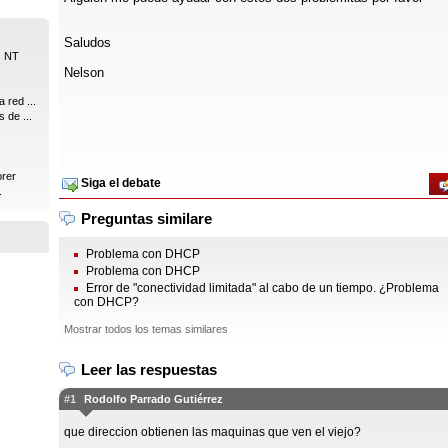
Saludos
s NT
Nelson
 red ...
 de ...
orer
Siga el debate
.
Preguntas similare
Problema con DHCP
Problema con DHCP
Error de "conectividad limitada" al cabo de un tiempo. ¿Problema
con DHCP?
Mostrar todos los temas similares
Leer las respuestas
#1
Rodolfo Parrado Gutiérrez
que direccion obtienen las maquinas que ven el viejo?