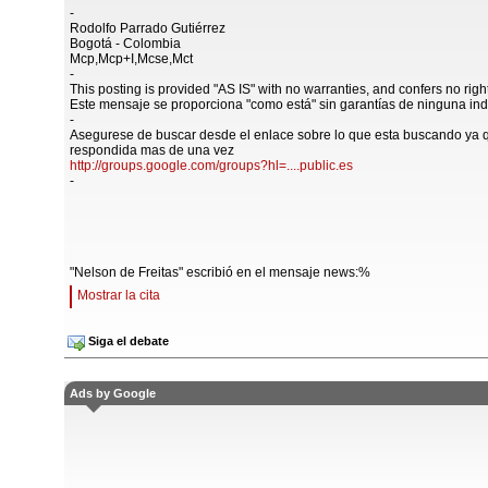
-
Rodolfo Parrado Gutiérrez
Bogotá - Colombia
Mcp,Mcp+I,Mcse,Mct
-
This posting is provided "AS IS" with no warranties, and confers no righ
Este mensaje se proporciona "como está" sin garantías de ninguna ind
-
Asegurese de buscar desde el enlace sobre lo que esta buscando ya 
respondida mas de una vez
http://groups.google.com/groups?hl=....public.es
-
"Nelson de Freitas" escribió en el mensaje news:%
Mostrar la cita
Siga el debate
Ads by Google