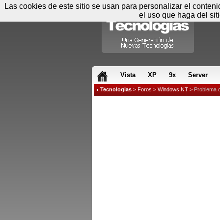
Las cookies de este sitio se usan para personalizar el conten
el uso que haga del sit
RSS & JS
Vista
XP
9x
Server
Tecnologias
>
Foros
>
Windows NT
>
Problema