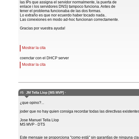
las IPs que assigna el servidor normalmente, la puerta de
enlace i los servidores DNS) tampoco funciona. Antes de
tener el problema funcionaba de las dos formas.
Lo extraño es que nor ecuerdo haber tocado nada..
Las conexiones en modo ad-hoc funcionan correctamente.
Gracias por vuestra ayuda!
Mostrar la cita
coenctar con el DHCP server
Mostrar la cita
#5
JM Tella Llop [MS MVP] ·
¿que opino?...
joder que no hay quien consiga recordar todas las directivas existentes..
Jose Manuel Tella Llop
MS MVP - DTS
Este mensaje se proporciona "como está" sin garantías de ninguna cla