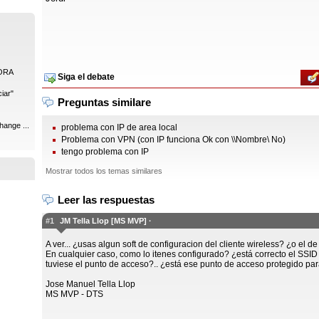
ORA
Siga el debate
iar"
Preguntas similare
hange ...
problema con IP de area local
Problema con VPN (con IP funciona Ok con \\Nombre\ No)
tengo problema con IP
Mostrar todos los temas similares
Leer las respuestas
#1
JM Tella Llop [MS MVP] ·
A ver... ¿usas algun soft de configuracion del cliente wireless? ¿o el d
En cualquier caso, como lo itenes configurado? ¿está correcto el SSID
tuviese el punto de acceso?.. ¿está ese punto de acceso protegido p
Jose Manuel Tella Llop
MS MVP - DTS