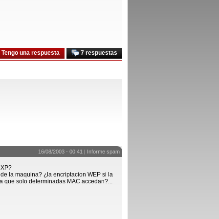
Tengo una respuesta
7 respuestas
16/08/2003 - 00:41 |
Informe spam
e XP?
 de la maquina? ¿la encriptacion WEP si la
ara que solo determinadas MAC accedan?...