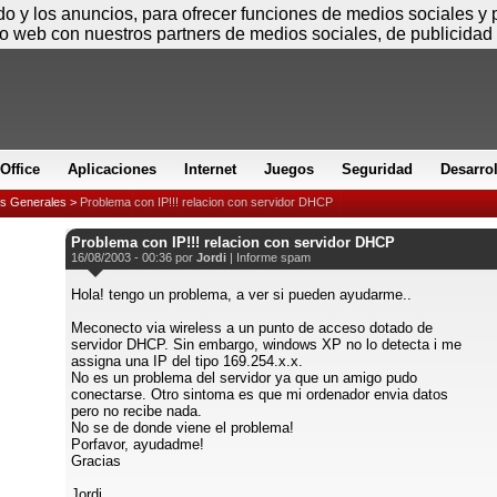
Sábado
ido y los anuncios, para ofrecer funciones de medios sociales y
io web con nuestros partners de medios sociales, de publicidad 
Office
Aplicaciones
Internet
Juegos
Seguridad
Desarro
es Generales
>
Problema con IP!!! relacion con servidor DHCP
Problema con IP!!! relacion con servidor DHCP
16/08/2003 - 00:36 por
Jordi
|
Informe spam
Hola! tengo un problema, a ver si pueden ayudarme..
Meconecto via wireless a un punto de acceso dotado de
servidor DHCP. Sin embargo, windows XP no lo detecta i me
assigna una IP del tipo 169.254.x.x.
No es un problema del servidor ya que un amigo pudo
conectarse. Otro sintoma es que mi ordenador envia datos
pero no recibe nada.
No se de donde viene el problema!
Porfavor, ayudadme!
Gracias
Jordi