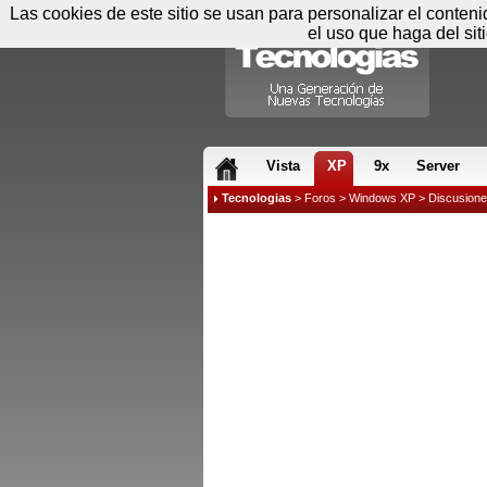
Las cookies de este sitio se usan para personalizar el conten
el uso que haga del sit
RSS & JS
Vista
XP
9x
Server
Tecnologias
>
Foros
>
Windows XP
>
Discusion