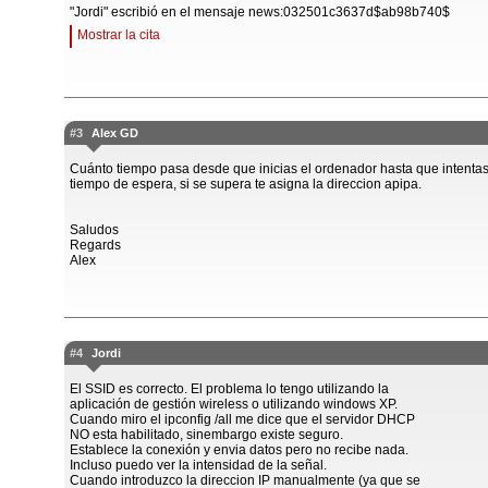
"Jordi" escribió en el mensaje news:032501c3637d$ab98b740$
Mostrar la cita
#3
Alex GD
Cuánto tiempo pasa desde que inicias el ordenador hasta que intenta
tiempo de espera, si se supera te asigna la direccion apipa.
Saludos
Regards
Alex
#4
Jordi
El SSID es correcto. El problema lo tengo utilizando la
aplicación de gestión wireless o utilizando windows XP.
Cuando miro el ipconfig /all me dice que el servidor DHCP
NO esta habilitado, sinembargo existe seguro.
Establece la conexión y envia datos pero no recibe nada.
Incluso puedo ver la intensidad de la señal.
Cuando introduzco la direccion IP manualmente (ya que se