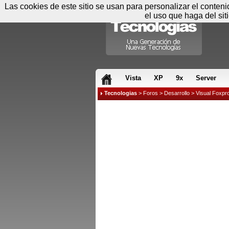
Las cookies de este sitio se usan para personalizar el conten
el uso que haga del sit
RSS & JS
Vista
XP
9x
Server
Tecnologias
>
Foros
>
Desarrollo
>
Visual Foxpr