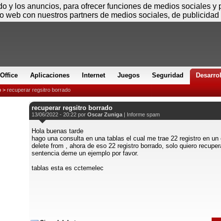
Viernes
ido y los anuncios, para ofrecer funciones de medios sociales y
io web con nuestros partners de medios sociales, de publicidad 
Office
Aplicaciones
Internet
Juegos
Seguridad
Desarro
o
>
recuperar regsitro borrado
recuperar regsitro borrado
13/06/2022 - 20:22 por
Oscar Zuniga
|
Informe spam
Hola buenas tarde
hago una consulta en una tablas el cual me trae 22 registro en un c
delete from , ahora de eso 22 registro borrado, solo quiero recuper
sentencia deme un ejemplo por favor.
tablas esta es cctemelec