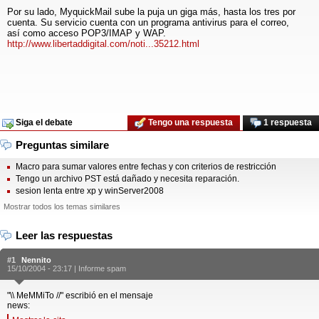
Por su lado, MyquickMail sube la puja un giga más, hasta los tres por
cuenta. Su servicio cuenta con un programa antivirus para el correo,
así como acceso POP3/IMAP y WAP.
http://www.libertaddigital.com/noti...35212.html
Siga el debate
Tengo una respuesta
1 respuesta
Preguntas similare
Macro para sumar valores entre fechas y con criterios de restricción
Tengo un archivo PST está dañado y necesita reparación.
sesion lenta entre xp y winServer2008
Mostrar todos los temas similares
Leer las respuestas
#1
Nennito
15/10/2004 - 23:17 |
Informe spam
"\\ MeMMiTo //" escribió en el mensaje
news: