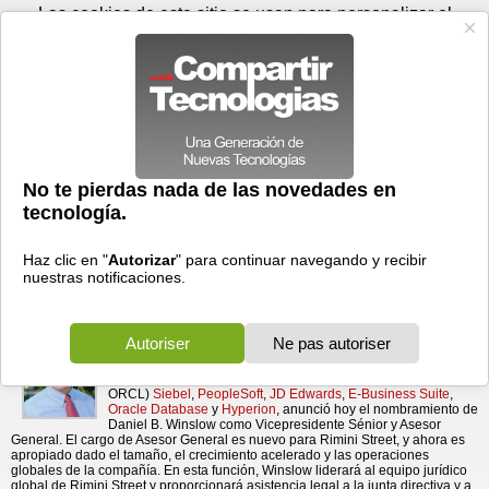
Domingo 09 de agosto - 07:30
Registrar
Conectar
Las cookies de este sitio se usan para personalizar el
contenido y los anuncios, para ofrecer funciones de medios
sociales y para analizar el tráfico. Además, compartimos
información sobre el uso que haga del sitio web con nuestros
partners de medios sociales, de publicidad y de análisis
web.
OK
Foros
Prensa
Videos
Tecnologias
>
Communicados de prensa
>
Software
Rimini Street nombra a Daniel B. Winslow como Asesor
> Rimini Street nombra a Daniel B. Winslow como
Asesor General
General
16/09/2013 - 15:13 por
Business Wire
El consumado Fiscal durante 30 años y ex
Representante del Estado, Juez y Asesor Legal en
Jefe del entonces Gobernador Mitt Romney se
incorpora a la empresa líder de soporte de software empresarial.
Rimini Street, Inc., el proveedor líder en soporte y
mantenimiento de software empresarial de terceros, incluidos
el software de SAP AG (NYSE: SAP)
Business Suite
y
BusinessObjects
y el software de Oracle Corporation (NYSE:
ORCL)
Siebel
,
PeopleSoft
,
JD Edwards
,
E-Business Suite
,
Oracle Database
y
Hyperion
, anunció hoy el nombramiento de
Daniel B. Winslow como Vicepresidente Sénior y Asesor
General. El cargo de Asesor General es nuevo para Rimini Street, y ahora es
apropiado dado el tamaño, el crecimiento acelerado y las operaciones
globales de la compañía. En esta función, Winslow liderará al equipo jurídico
global de Rimini Street y proporcionará asistencia legal a la junta directiva y a