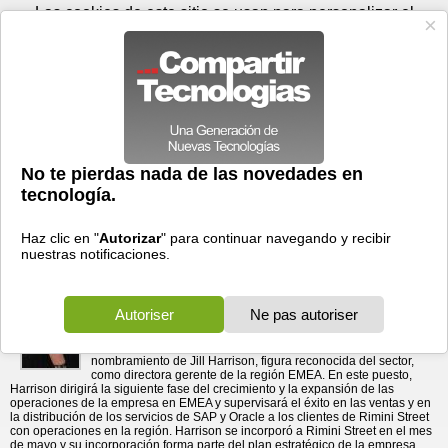
Viernes 07 de agosto - 08:28
Registrar
Conectar
Las cookies de este sitio se usan para personalizar el
contenido y los anuncios, para ofrecer funciones de medios
sociales y para analizar el tráfico. Además, compartimos
información sobre el uso que haga del sitio web con nuestros
partners de medios sociales, de publicidad y de análisis
web.
OK
Foros
Prensa
Videos
Tecnologias
>
Communicados de prensa
>
Redes
>
Rimini Street nombra a Jill Harrison, figura reconocida del
Rimini Street nombra a Jill Harrison, figura reconocida
del sector, para ...
sector, para dirigir la expansión en la región EMEA
30/05/2013 - 13:01 por
Business Wire
La empresa acelera la inversión en Europa, Oriente
Medio y África en respuesta a la fuerte demanda de
servicios de asistencia a terceras partes.
Rimini Street, Inc., el proveedor líder en soporte y
mantenimiento de software empresarial de terceros, incluidos el
software de
SAP AG
(NYSE: SAP) y el de Oracle Corporation
(NASDAQ: ORCL)
Siebel
,
PeopleSoft
,
JD Edwards
,
E-Business
Suite
,
Oracle Database
e
Hyperion
anunció hoy el
nombramiento de Jill Harrison, figura reconocida del sector,
como directora gerente de la región EMEA. En este puesto,
Harrison dirigirá la siguiente fase del crecimiento y la expansión de las
operaciones de la empresa en EMEA y supervisará el éxito en las ventas y en
la distribución de los servicios de SAP y Oracle a los clientes de Rimini Street
con operaciones en la región. Harrison se incorporó a Rimini Street en el mes
de mayo y su incorporación forma parte del plan estratégico de la empresa