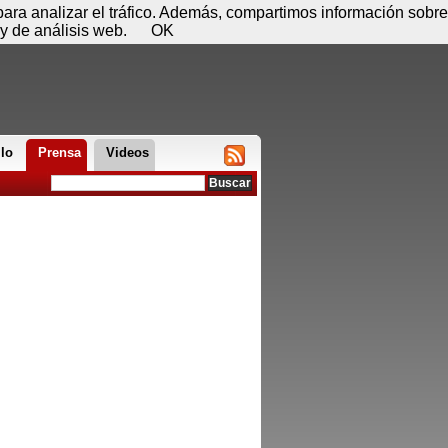
 08 de agosto - 09:37
Registrar
Conectar
 para analizar el tráfico. Además, compartimos información sobre
y de análisis web.
OK
llo
Prensa
Videos