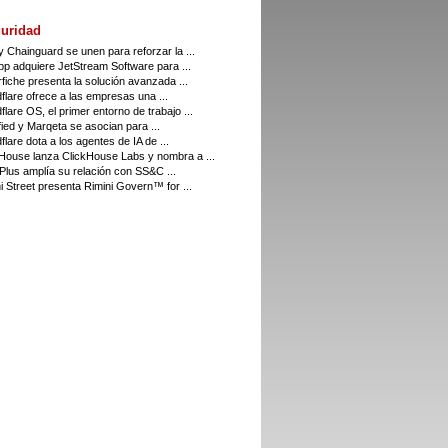
uridad
 Chainguard se unen para reforzar la ...
p adquiere JetStream Software para ...
fiche presenta la solución avanzada ...
flare ofrece a las empresas una ...
flare OS, el primer entorno de trabajo ...
fied y Marqeta se asocian para ...
flare dota a los agentes de IA de ...
House lanza ClickHouse Labs y nombra a ...
 Plus amplía su relación con SS&C ...
i Street presenta Rimini Govern™ for ...