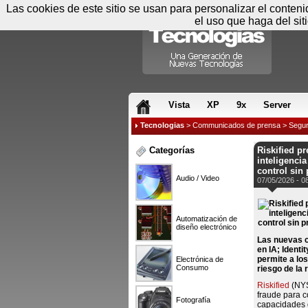
Las cookies de este sitio se usan para personalizar el conten
el uso que haga del sit
RSS & JS
Vista
XP
9x
Server
Tecnologias
>
Communicados de prensa
>
Segur
Categorías
Riskified p
inteligencia
control sin
Audio / Video
07/05/2026 - 0
Automatización de
diseño electrónico
Las nuevas c
en IA; Identi
permite a los
Electrónica de
Consumo
riesgo de la
Riskified
(NYS
fraude para c
Fotografía
capacidades d