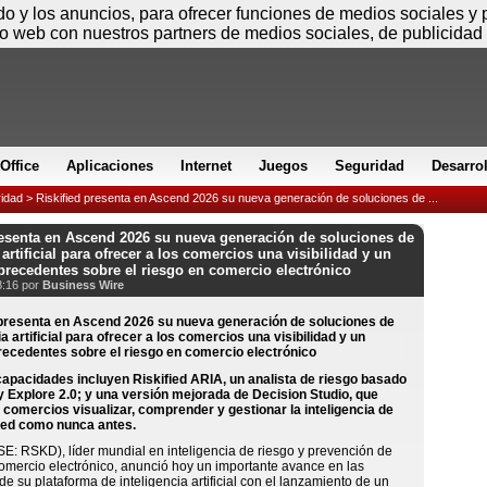
Sábado
ido y los anuncios, para ofrecer funciones de medios sociales y
io web con nuestros partners de medios sociales, de publicidad 
Office
Aplicaciones
Internet
Juegos
Seguridad
Desarro
idad
> Riskified presenta en Ascend 2026 su nueva generación de soluciones de ...
resenta en Ascend 2026 su nueva generación de soluciones de
 artificial para ofrecer a los comercios una visibilidad y un
 precedentes sobre el riesgo en comercio electrónico
8:16 por
Business Wire
apacidades incluyen Riskified ARIA, un analista de riesgo basado
ty Explore 2.0; y una versión mejorada de Decision Studio, que
 comercios visualizar, comprender y gestionar la inteligencia de
 red como nunca antes.
E: RSKD), líder mundial en inteligencia de riesgo y prevención de
omercio electrónico, anunció hoy un importante avance en las
e su plataforma de inteligencia artificial con el lanzamiento de un