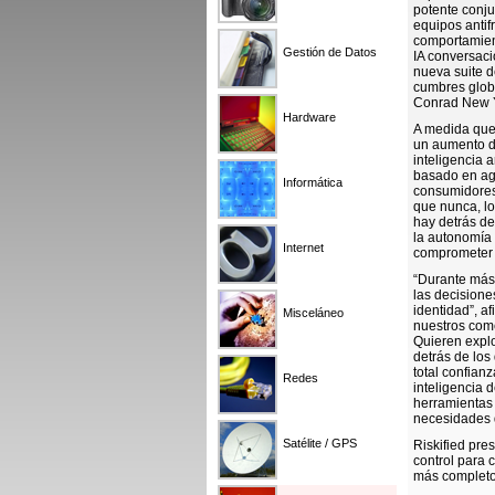
potente conju
equipos antifr
comportamient
Gestión de Datos
IA conversaci
nueva suite 
cumbres globa
Conrad New Y
Hardware
A medida que 
un aumento d
inteligencia 
basado en ag
Informática
consumidores,
que nunca, lo
hay detrás d
la autonomía
Internet
comprometer 
“Durante más
las decisione
identidad”, af
Misceláneo
nuestros com
Quieren explo
detrás de los
total confian
Redes
inteligencia d
herramientas 
necesidades 
Satélite / GPS
Riskified pre
control para 
más completo