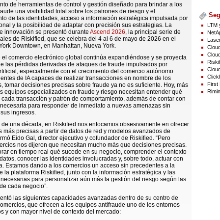
nto de herramientas de control y gestión diseñado para brindar a los
aude una visibilidad total sobre los patrones de riesgo y el
Seg
o de las identidades, acceso a información estratégica impulsada por
onal y la posibilidad de adaptar con precisión sus estrategias. La
LTM y
de innovación se presentó durante
Ascend 2026
, la principal serie de
NetAp
les de Riskified, que se celebra del 4 al 6 de mayo de 2026 en el
Laser
ork Downtown, en Manhattan, Nueva York.
Cloud
Cloud
el comercio electrónico global continúa expandiéndose y se proyecta
Riski
e las pérdidas derivadas de ataques de fraude impulsados por
Cloud
artificial, especialmente con el crecimiento del comercio autónomo
Click
entes de IA capaces de realizar transacciones en nombre de los
First
 tomar decisiones precisas sobre fraude ya no es suficiente. Hoy, más
Rimin
s equipos especializados en fraude y riesgo necesitan entender qué
e cada transacción y patrón de comportamiento, además de contar con
 necesaria para responder de inmediato a nuevas amenazas sin
sus ingresos.
 de una década, en Riskified nos enfocamos obsesivamente en ofrecer
s más precisas a partir de datos de red y modelos avanzados de
irmó Eido Gal, director ejecutivo y cofundador de Riskified. “Pero
ercios nos dijeron que necesitan mucho más que decisiones precisas.
rar en tiempo real qué sucede en su negocio, comprender el contexto
 datos, conocer las identidades involucradas y, sobre todo, actuar con
za. Estamos dando a los comercios un acceso sin precedentes a la
e la plataforma Riskified, junto con la información estratégica y las
necesarias para personalizar aún más la gestión del riesgo según las
de cada negocio”.
sentó las siguientes capacidades avanzadas dentro de su centro de
comercios, que ofrecen a los equipos antifraude uno de los entornos
s y con mayor nivel de contexto del mercado: